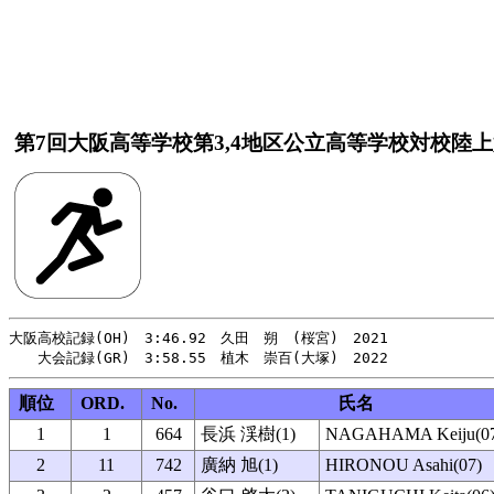
第7回大阪高等学校第3,4地区公立高等学校対校陸
大阪高校記録(OH)　3:46.92　久田　朔　(桜宮)　2021

順位
ORD.
No.
氏名
1
1
664
長浜 渓樹(1)
NAGAHAMA Keiju(07
2
11
742
廣納 旭(1)
HIRONOU Asahi(07)