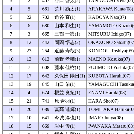
3
2
457
谷口 啓太(2)
TANIGUCHI Keita(06
4
5
661
荒川 勘太(1)
ARAKAWA Kanta(08)
5
22
702
角谷 直(1)
KADOYA Nao(07)
6
6
680
山本 和生(1)
YAMAMOTO Kazuki(
7
3
665
三鶴 一護(1)
MITSURU Ichigo(07)
8
12
442
岡薗 悟志(2)
OKAZONO Satoshi(07
9
23
254
近藤 寿哉(3)
KONDOU Toshiya(05)
10
13
613
前野 孝輔(1)
MAENO Kosuke(07)
11
7
608
藤本 佳樹(1)
FUJIMOTO Yoshiki(07
12
17
642
久保田 陽日(1)
KUBOTA Haruhi(07)
13
19
845
山口 佑(1)
YAMAGUCHI Tasuku(
14
4
674
榎並 良紀(1)
ENAMI Haruki(08)
15
21
741
原 青羽(1)
HARA Sho(07)
16
20
689
冨髙 遙輝(1)
TOMITAKA Haruki(07
17
10
641
今城 淳也(1)
IMAJO Junya(08)
18
15
669
岩中 優(1)
IWANAKA Masaru(08