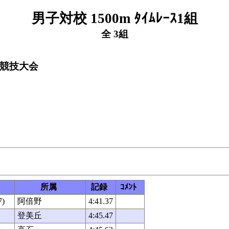
男子対校 1500m ﾀｲﾑﾚｰｽ1組
全 3組
上競技大会
所属
記録
ｺﾒﾝﾄ
)
阿倍野
4:41.37
登美丘
4:45.47