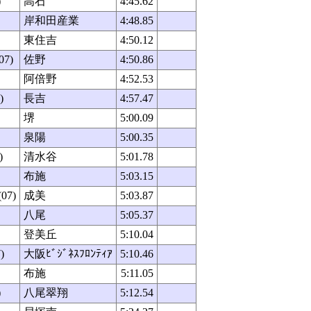
)
高石
4:45.62
岸和田産業
4:48.85
東住吉
4:50.12
07)
佐野
4:50.86
阿倍野
4:52.53
)
長吉
4:57.47
堺
5:00.09
泉陽
5:00.35
)
清水谷
5:01.78
布施
5:03.15
07)
成美
5:03.87
八尾
5:05.37
登美丘
5:10.04
)
大阪ﾋﾞｼﾞﾈｽﾌﾛﾝﾃｨｱ
5:10.46
布施
5:11.05
)
八尾翠翔
5:12.54