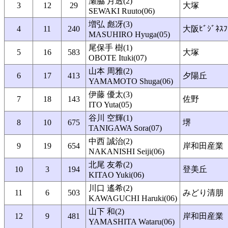
瀬脇 月透(2)
3
12
29
大塚
SEWAKI Ruuto(06)
増弘 彪冴(3)
4
11
240
大阪ﾋﾞｼﾞﾈｽﾌ
MASUHIRO Hyuga(05)
尾保手 樹(1)
5
16
583
大塚
OBOTE Ituki(07)
山本 周雅(2)
6
17
413
夕陽丘
YAMAMOTO Shuga(06)
伊藤 優太(3)
7
18
143
佐野
ITO Yuta(05)
谷川 空輝(1)
8
10
675
堺
TANIGAWA Sora(07)
中西 誠治(2)
9
19
654
岸和田産業
NAKANISHI Seiji(06)
北尾 友希(2)
10
3
194
登美丘
KITAO Yuki(06)
川口 遙希(2)
11
6
503
みどり清朋
KAWAGUCHI Haruki(06)
山下 和(2)
12
9
481
岸和田産業
YAMASHITA Wataru(06)