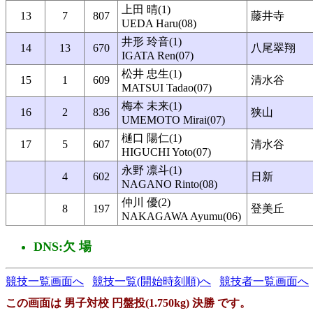
上田 晴(1)
13
7
807
藤井寺
UEDA Haru(08)
井形 玲音(1)
14
13
670
八尾翠翔
IGATA Ren(07)
松井 忠生(1)
15
1
609
清水谷
MATSUI Tadao(07)
梅本 未来(1)
16
2
836
狭山
UMEMOTO Mirai(07)
樋口 陽仁(1)
17
5
607
清水谷
HIGUCHI Yoto(07)
永野 凛斗(1)
4
602
日新
NAGANO Rinto(08)
仲川 優(2)
8
197
登美丘
NAKAGAWA Ayumu(06)
DNS:欠 場
競技一覧画面へ
競技一覧(開始時刻順)へ
競技者一覧画面へ
この画面は 男子対校 円盤投(1.750kg) 決勝 です。