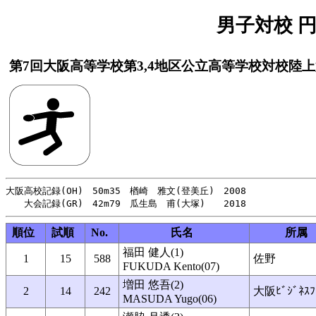
男子対校 円盤
第7回大阪高等学校第3,4地区公立高等学校対校陸
大阪高校記録(OH)　50m35　楢崎　雅文(登美丘)　2008

順位
試順
No.
氏名
所属
福田 健人(1)
1
15
588
佐野
FUKUDA Kento(07)
増田 悠吾(2)
2
14
242
大阪ﾋﾞｼﾞﾈｽﾌ
MASUDA Yugo(06)