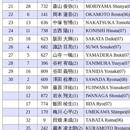
21
28
732
森山 俊弥(1)
MORIYAMA Shunya(0
22
6
141
岡本 蓮音(2)
OKAMOTO Rento(06)
23
13
636
中塚 智博(1)
NAKATSUKA Tomohir
24
11
738
古西 陽(1)
KONISHI Hinata(07)
25
18
623
阪田 大輝(1)
SAKATA Daiki(07)
26
4
682
諏訪 荘亮(1)
SUWA Sosuke(07)
27
5
627
山寺 一颯(1)
YAMADERA Ibuki(07
28
7
396
谷村 宥哉(2)
TANIMURA Yuuya(07
29
16
809
谷田 義明(1)
TANIDA Yosiaki(07)
30
2
609
澤田 椋摩(1)
SAWADA Ryoma(08)
10
769
藤原 洋祐(1)
FUJIWARA Yousuke(0
12
872
岩永 翔太(1)
IWANAGA Shouta(07)
17
774
飯田 稜生(1)
IIDA Ryo(07)
21
170
梅川 心平(2)
UMEKAWA Shimpei(0
32
9
田畑 来成(3)
TABATA Raina(06)
35
242
藏本 凌太朗(2)
KURAMOTO Ryotaro(