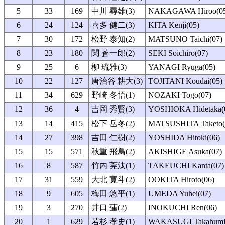
5
33
169
中川 尋雄(3)
NAKAGAWA Hiroo(05
6
24
124
喜多 健二(3)
KITA Kenji(05)
7
30
172
松野 泰知(2)
MATSUNO Taichi(07)
8
23
180
関 蒼一郎(2)
SEKI Soichiro(07)
9
25
6
柳 琉雅(3)
YANAGI Ryuga(05)
10
22
127
唐治谷 耕大(3)
TOJITANI Koudai(05)
11
34
629
野崎 冬悟(1)
NOZAKI Togo(07)
12
36
4
吉岡 秀賢(3)
YOSHIOKA Hidetaka(
13
14
415
松下 岳冬(2)
MATSUSHITA Taketo(
14
27
398
吉田 仁樹(2)
YOSHIDA Hitoki(06)
15
15
571
秋重 飛鳥(2)
AKISHIGE Asuka(07)
16
8
587
竹内 莞汰(1)
TAKEUCHI Kanta(07)
17
31
559
大北 寛斗(2)
OOKITA Hiroto(06)
18
9
605
梅田 悠平(1)
UMEDA Yuhei(07)
19
3
270
井口 蓮(2)
INOKUCHI Ren(06)
20
1
629
若杉 孝史(1)
WAKASUGI Takahumi