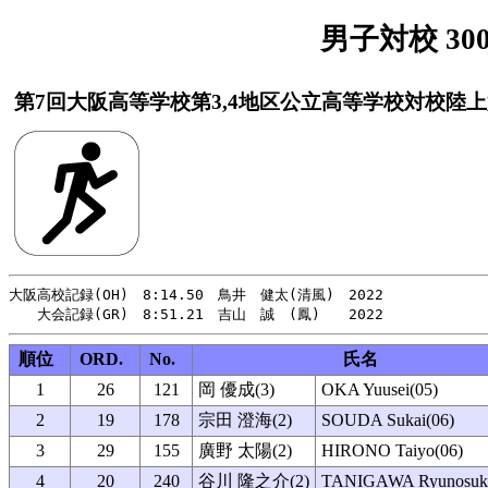
男子対校 300
第7回大阪高等学校第3,4地区公立高等学校対校陸
大阪高校記録(OH)　8:14.50　鳥井　健太(清風)　2022

順位
ORD.
No.
氏名
1
26
121
岡 優成(3)
OKA Yuusei(05)
2
19
178
宗田 澄海(2)
SOUDA Sukai(06)
3
29
155
廣野 太陽(2)
HIRONO Taiyo(06)
4
20
240
谷川 隆之介(2)
TANIGAWA Ryunosuke