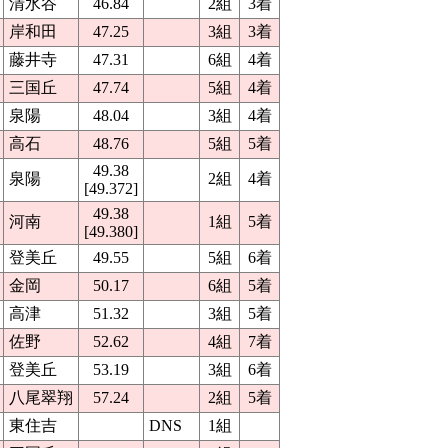
清水谷
46.84
2組
3着
岸和田
47.25
3組
3着
藤井寺
47.31
6組
4着
三国丘
47.74
5組
4着
泉陽
48.04
3組
4着
高石
48.76
5組
5着
49.38
泉陽
2組
4着
[49.372]
49.38
河南
1組
5着
[49.380]
登美丘
49.55
5組
6着
金岡
50.17
6組
5着
高津
51.32
3組
5着
佐野
52.62
4組
7着
登美丘
53.19
3組
6着
八尾翠翔
57.24
2組
5着
東住吉
DNS
1組