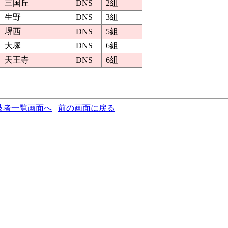
三国丘
DNS
2組
生野
DNS
3組
堺西
DNS
5組
大塚
DNS
6組
天王寺
DNS
6組
技者一覧画面へ
前の画面に戻る