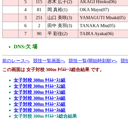
5
115
赤木 広子(2)
AKAGI Hiroko(06)
4
81
岡 真裕(1)
OKA Mayu(07)
3
251
山口 美咲(3)
YAMAGUTI Misaki(05)
6
2
田中 美羽(3)
TANAKA Miu(05)
7
90
平 彩佳(2)
TAIRA Ayaka(06)
DNS:欠 場
前のレースへ
競技一覧画面へ
競技一覧(開始時刻順)へ
競
この画面は 女子対校 300m ﾀｲﾑﾚｰｽ総合結果 です。
女子対校 300m ﾀｲﾑﾚｰｽ1組
女子対校 300m ﾀｲﾑﾚｰｽ2組
女子対校 300m ﾀｲﾑﾚｰｽ3組
女子対校 300m ﾀｲﾑﾚｰｽ4組
女子対校 300m ﾀｲﾑﾚｰｽ5組
女子対校 300m ﾀｲﾑﾚｰｽ6組
女子対校 300m ﾀｲﾑﾚｰｽ総合結果