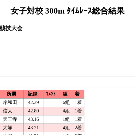
女子対校 300m ﾀｲﾑﾚｰｽ総合結果
上競技大会
所属
記録
ｺﾒﾝﾄ
組
着
岸和田
42.39
6組
1着
信太
42.80
4組
1着
天王寺
43.16
1組
1着
大塚
43.21
4組
2着