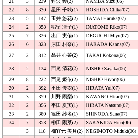
21
3
239
難波 鈴(2)
NAMBA Suzu(06)
22
8
330
星田 千歌(1)
HOSHIDA Chika(07)
23
5
147
玉井 悠花(2)
TAMAI Haruka(07)
24
2
358
稲留 凛子(1)
INATOME Riko(07)
25
7
326
出口 実侑(1)
DEGUCHI Miyu(07)
26
6
323
原田 柑奈(1)
HARADA Kanna(07)
髙井 心菜(2)
27
2
312
TAKAI Kokona(06)
西尾 清花(2)
28
2
124
NISHIO Sayaka(06)
29
8
222
西尾 姫依(2)
NISHIO Hiyori(06)
30
2
392
平田 優衣(1)
HIRATA Yui(07)
31
3
359
川野 陽梨(1)
KAWANO Hirari(07)
32
2
356
平田 夏実(1)
HIRATA Natsumi(07)
33
2
380
篠田 紗名(1)
SHINODA Sana(07)
34
7
353
榊田 陽菜(2)
SAKAKIDA Hina(06)
3
118
禰宜元 美月(2)
NEGIMOTO Miduki(06)