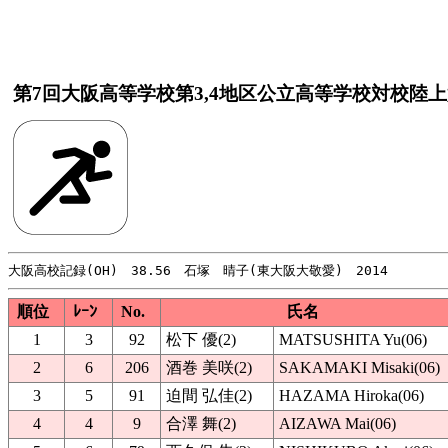
第7回大阪高等学校第3,4地区公立高等学校対校陸
順位
ﾚｰﾝ
No.
氏名
1
3
92
松下 優(2)
MATSUSHITA Yu(06)
2
6
206
酒巻 美咲(2)
SAKAMAKI Misaki(06)
3
5
91
迫間 弘佳(2)
HAZAMA Hiroka(06)
4
4
9
合澤 舞(2)
AIZAWA Mai(06)