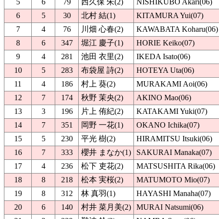
5
6
79
西久保 朱(2)
NISHIKUBO Akari(06)
6
5
30
北村 結(1)
KITAMURA Yui(07)
7
4
76
川畑 心春(2)
KAWABATA Koharu(06)
8
6
347
堀江 慶子(1)
HORIE Keiko(07)
9
4
281
池田 衣里(2)
IKEDA Isato(06)
10
5
283
布袋屋 詩(2)
HOTEYA Uta(06)
11
4
186
村上 葵(2)
MURAKAMI Aoi(06)
12
7
174
秋野 茉央(2)
AKINO Mao(06)
13
3
196
片上 侑紀(2)
KATAKAMI Yuki(07)
14
7
351
岡野 一花(1)
OKANO Ichika(07)
15
5
230
平光 樹(2)
HIRAMITSU Itsuki(06)
16
7
333
櫻井 まなか(1)
SAKURAI Manaka(07)
17
4
236
松下 吏花(2)
MATSUSHITA Rika(06)
18
8
218
松本 実桜(2)
MATUMOTO Mio(07)
19
8
312
林 真羽(1)
HAYASHI Manaha(07)
20
6
140
村井 菜月美(2)
MURAI Natsumi(06)