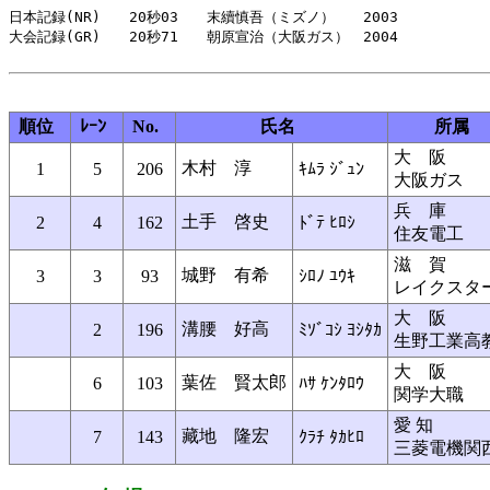
日本記録(NR)　　20秒03　　末續慎吾（ミズノ）　　2003

大会記録(GR)　　20秒71　　朝原宣治（大阪ガス）　2004

順位
ﾚｰﾝ
No.
氏名
所属
大 阪
木村 淳
1
5
206
ｷﾑﾗ ｼﾞｭﾝ
大阪ガス
兵 庫
土手 啓史
2
4
162
ﾄﾞﾃ ﾋﾛｼ
住友電工
滋 賀
城野 有希
3
3
93
ｼﾛﾉ ﾕｳｷ
レイクスタ
大 阪
溝腰 好高
2
196
ﾐｿﾞｺｼ ﾖｼﾀｶ
生野工業高
大 阪
葉佐 賢太郎
6
103
ﾊｻ ｹﾝﾀﾛｳ
関学大職
愛 知
藏地 隆宏
7
143
ｸﾗﾁ ﾀｶﾋﾛ
三菱電機関