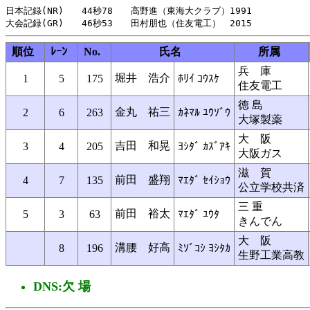
日本記録(NR)　　44秒78　　高野進（東海大クラブ）1991

順位
ﾚｰﾝ
No.
氏名
所属
兵 庫
堀井 浩介
1
5
175
ﾎﾘｲ ｺｳｽｹ
住友電工
徳 島
金丸 祐三
2
6
263
ｶﾈﾏﾙ ﾕｳｿﾞｳ
大塚製薬
大 阪
吉田 和晃
3
4
205
ﾖｼﾀﾞ ｶｽﾞｱｷ
大阪ガス
滋 賀
前田 盛翔
4
7
135
ﾏｴﾀﾞ ｾｲｼｮｳ
公立学校共済
三 重
前田 裕太
5
3
63
ﾏｴﾀﾞ ﾕｳﾀ
きんでん
大 阪
溝腰 好高
8
196
ﾐｿﾞｺｼ ﾖｼﾀｶ
生野工業高教
DNS:欠 場