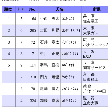
順位
ﾚｰﾝ
No.
氏名
所属
兵 庫
小西 勇太
1
5
164
ｺﾆｼ ﾕｳﾀ
住友電工
大 阪
吉田 和晃
2
6
205
ﾖｼﾀﾞ ｶｽﾞｱｷ
大阪ガス
広 島
石井 章太
3
7
72
ｲｼｲ ｼｮｳﾀ
パナソニック
大 阪
4
8
7
中川 正規
ﾅｶｶﾞﾜ ﾏｻｷ
EXD
兵 庫
羽馬 直樹
5
9
114
ﾊﾊﾞ ﾅｵｷ
関電サービス
京 都
四方 達也
2
310
ｼｶﾀ ﾀﾂﾔ
日東精工
徳 島
尾華 博之
3
70
ｵﾊﾞﾅ ﾋﾛﾕｷ
ﾃﾞｲｻｰﾋﾞｽ中田
滋 賀
加藤 慶彦
4
324
ｶﾄｳ ﾖｼﾋｺ
立命大職