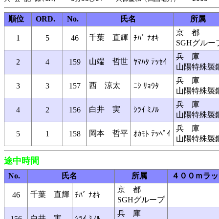
順位
ORD.
No.
氏名
所属
京 都
千葉 直輝
1
5
46
ﾁﾊﾞ ﾅｵｷ
SGHグルー
兵 庫
山端 哲世
2
4
159
ﾔﾏﾊﾀ ﾃｯｾｲ
山陽特殊製
兵 庫
西 涼太
3
3
157
ﾆｼ ﾘｮｳﾀ
山陽特殊製
兵 庫
白井 実
4
2
156
ｼﾗｲ ﾐﾉﾙ
山陽特殊製
兵 庫
岡本 哲平
5
1
158
ｵｶﾓﾄ ﾃｯﾍﾟｲ
山陽特殊製
途中時間
No.
氏名
所属
４００ｍラッ
京 都
千葉 直輝
46
ﾁﾊﾞ ﾅｵｷ
SGHグループ
兵 庫
白井 実
156
ｼﾗｲ ﾐﾉﾙ