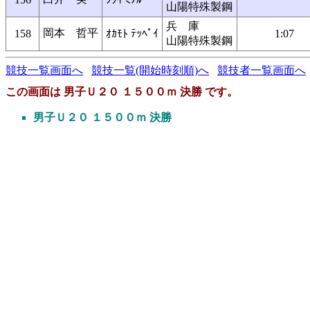
山陽特殊製鋼
兵 庫
岡本 哲平
158
ｵｶﾓﾄ ﾃｯﾍﾟｲ
1:07
山陽特殊製鋼
競技一覧画面へ
競技一覧(開始時刻順)へ
競技者一覧画面へ
この画面は 男子Ｕ２０ １５００ｍ 決勝 です。
男子Ｕ２０ １５００ｍ 決勝