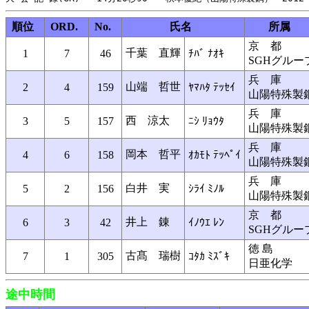
順位
ORD.
No.
氏名
所属
京 都
千葉 直輝
1
7
46
ﾁﾊﾞ ﾅｵｷ
SGHグルー
兵 庫
山端 哲世
2
4
159
ﾔﾏﾊﾀ ﾃｯｾｲ
山陽特殊製
兵 庫
西 涼太
3
5
157
ﾆｼ ﾘｮｳﾀ
山陽特殊製
兵 庫
岡本 哲平
4
6
158
ｵｶﾓﾄ ﾃｯﾍﾟｲ
山陽特殊製
兵 庫
白井 実
5
2
156
ｼﾗｲ ﾐﾉﾙ
山陽特殊製
京 都
井上 錬
6
3
42
ｲﾉｳｴ ﾚﾝ
SGHグルー
徳 島
古髙 瑞樹
7
1
305
ｺﾀｶ ﾐｽﾞｷ
日亜化学
途中時間