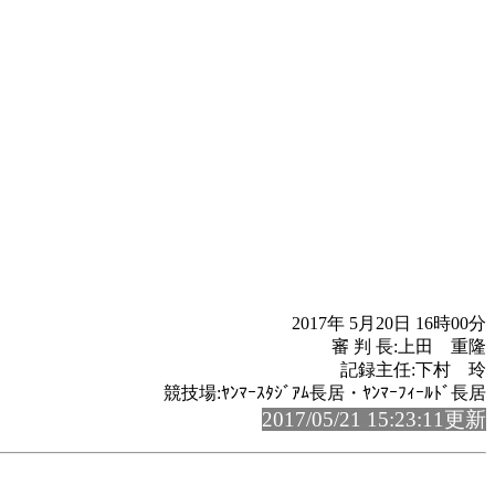
2017年 5月20日 16時00分
審 判 長:上田 重隆
記録主任:下村 玲
競技場:ﾔﾝﾏｰｽﾀｼﾞｱﾑ長居・ﾔﾝﾏｰﾌｨｰﾙﾄﾞ長居
2017/05/21 15:23:11更新