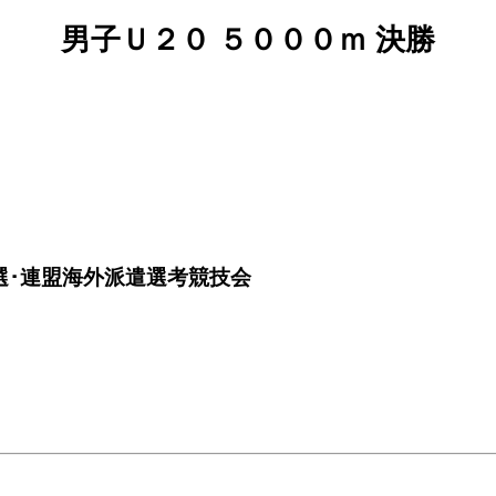
男子Ｕ２０ ５０００ｍ 決勝
選･連盟海外派遣選考競技会