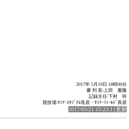
2017年 5月19日 18時00分
審 判 長:上田 重隆
記録主任:下村 玲
競技場:ﾔﾝﾏｰｽﾀｼﾞｱﾑ長居・ﾔﾝﾏｰﾌｨｰﾙﾄﾞ長居
2017/05/21 15:23:11更新