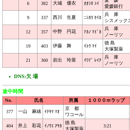
愛 媛
大城 優衣
6
382
ｵｵｼﾛ ﾕｲ
愛媛銀行
兵 庫
西川 生夏
9
337
ﾆｼｶﾜ ｾｲｶ
シスメック
兵 庫
中野 円花
12
357
ﾅｶﾉ ﾏﾄﾞｶ
ノーリツ
徳 島
伊藤 舞
19
403
ｲﾄｳ ﾏｲ
大塚製薬
兵 庫
岩出 玲亜
21
360
ｲﾜﾃﾞ ﾚｲｱ
ノーリツ
DNS:欠 場
途中時間
No.
氏名
所属
１０００ｍラップ
京 都
一山 麻緒
377
ｲﾁﾔﾏ ﾏｵ
ワコール
徳 島
井上 彩花
404
ｲﾉｳｴ ｱﾔｶ
3:21
大塚製薬