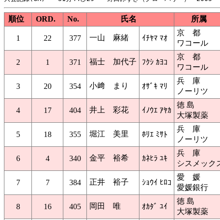
順位
ORD.
No.
氏名
所属
京 都
一山 麻緒
1
22
377
ｲﾁﾔﾏ ﾏｵ
ワコール
京 都
福士 加代子
2
1
371
ﾌｸｼ ｶﾖｺ
ワコール
兵 庫
小﨑 まり
3
20
354
ｵｻﾞｷ ﾏﾘ
ノーリツ
徳 島
井上 彩花
4
17
404
ｲﾉｳｴ ｱﾔｶ
大塚製薬
兵 庫
堀江 美里
5
18
355
ﾎﾘｴ ﾐｻﾄ
ノーリツ
兵 庫
金平 裕希
6
4
340
ｶﾈﾋﾗ ﾕｷ
シスメック
愛 媛
正井 裕子
7
7
384
ｼｮｳｲ ﾋﾛｺ
愛媛銀行
徳 島
岡田 唯
8
16
405
ｵｶﾀﾞ ﾕｲ
大塚製薬