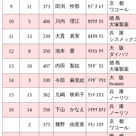
京 都
田渕 怜那
9
11
373
ﾀﾌﾞﾁ ﾚﾅ
ワコール
徳 島
川内 理江
10
5
406
ｶﾜｳﾁ ﾘｴ
大塚製薬
兵 庫
大貫 真実
11
13
339
ｵｵﾇｷ ﾏﾐ
シスメック
大 阪
池本 愛
12
8
350
ｲｹﾓﾄ ｱｲ
ダイハツ
徳 島
内田 梨絵
13
10
407
ｳﾁﾀﾞ ﾘｴ
大塚製薬
大 阪
14
3
330
今田 麻里絵
ｲﾏﾀﾞ ﾏﾘｴ
Iwatani
兵 庫
九嶋 映莉子
15
15
362
ｸｼﾏ ｴﾘｺ
ノーリツ
兵 庫
下山 かなえ
16
14
356
ｼﾓﾔﾏ ｶﾅｴ
ノーリツ
京 都
幾野 由里亜
2
375
ｲｸﾉ ﾕﾘｱ
ワコール