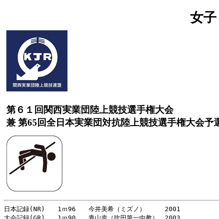
女子
第６１回関西実業団陸上競技選手権大会
兼 第65回全日本実業団対抗陸上競技選手権大会予
日本記録(NR)　　1ｍ96　　今井美希（ミズノ）　　　2001

大会記録(GR)　　1ｍ90　　青山幸（吹田第一中教）　2003
