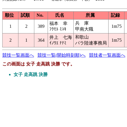
順位
試順
No.
氏名
所属
記録
兵 庫
福本 幸
1
2
389
1m75
ﾌｸﾓﾄ ﾐﾕｷ
甲南大職
和歌山
井上 七海
2
1
364
1m75
ｲﾉｳｴ ﾅﾅﾐ
パラ陸連事務局
競技一覧画面へ
競技一覧(開始時刻順)へ
競技者一覧画面へ
この画面は 女子 走高跳 決勝 です。
女子 走高跳 決勝