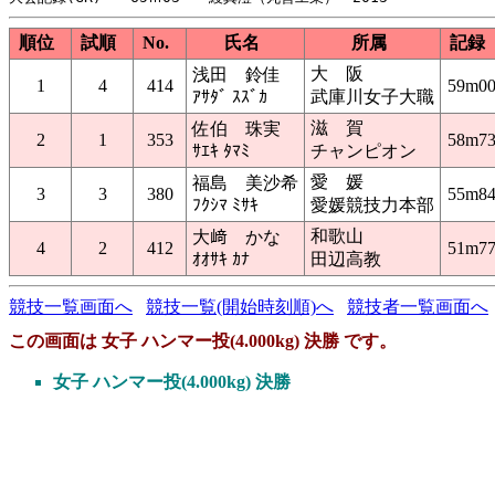
順位
試順
No.
氏名
所属
記録
大 阪
浅田 鈴佳
1
4
414
59m0
ｱｻﾀﾞ ｽｽﾞｶ
武庫川女子大職
滋 賀
佐伯 珠実
2
1
353
58m7
ｻｴｷ ﾀﾏﾐ
チャンピオン
愛 媛
福島 美沙希
3
3
380
55m8
ﾌｸｼﾏ ﾐｻｷ
愛媛競技力本部
和歌山
大﨑 かな
4
2
412
51m7
ｵｵｻｷ ｶﾅ
田辺高教
競技一覧画面へ
競技一覧(開始時刻順)へ
競技者一覧画面へ
この画面は 女子 ハンマー投(4.000kg) 決勝 です。
女子 ハンマー投(4.000kg) 決勝