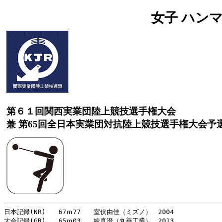
女子 ハンマー
第６１回関西実業団陸上競技選手権大会
兼 第65回全日本実業団対抗陸上競技選手権大会予
日本記録(NR)　　67ｍ77　　室伏由佳（ミズノ）　2004
