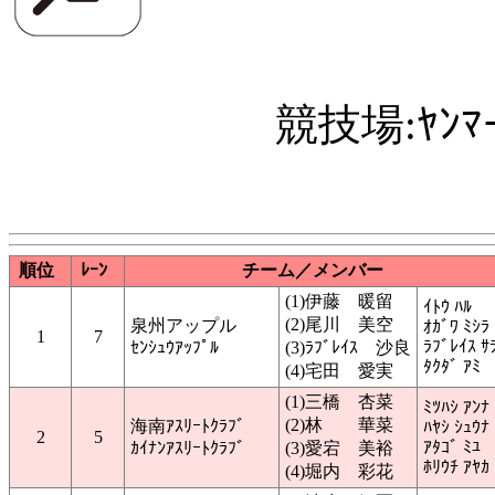
競技場:ﾔﾝﾏ
順位
ﾚｰﾝ
チーム／メンバー
(1)伊藤 暖留
ｲﾄｳ ﾊﾙ
(2)尾川 美空
泉州アップル
ｵｶﾞﾜ ﾐｼﾗ
1
7
ﾗﾌﾞﾚｲｽ ｻ
ｾﾝｼｭｳｱｯﾌﾟﾙ
(3)ﾗﾌﾞﾚｲｽ 沙良
ﾀｸﾀﾞ ｱﾐ
(4)宅田 愛実
(1)三橋 杏菜
ﾐﾂﾊｼ ｱﾝﾅ
(2)林 華菜
海南ｱｽﾘｰﾄｸﾗﾌﾞ
ﾊﾔｼ ｼｭｳﾅ
2
5
ｱﾀｺﾞ ﾐﾕ
ｶｲﾅﾝｱｽﾘｰﾄｸﾗﾌﾞ
(3)愛宕 美裕
ﾎﾘｳﾁ ｱﾔｶ
(4)堀内 彩花