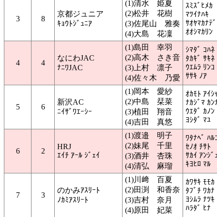
(1)清水 姫夏
ｽﾐｽﾞﾋﾒｶ
(2)松井 花樹
京都ジュニア
ﾏﾂｲﾅﾊｷ
3
8
ｻｵﾔﾏｶﾅﾃﾞ
ｷｮｳﾄｼﾞｭﾆｱ
(3)佐尾山 雅奏
ｵｵｼﾏｶﾘﾝ
(4)大島 花凜
(1)島田 幸羽
ｼﾏﾀﾞ ｺﾊﾈ
(2)高木 さき音
なにわJAC
ﾀｶｷﾞ ｻｷﾈ
4
4
ｳｴﾑﾗ ﾘﾝｺ
ﾅﾆﾜJAC
(3)上村 凛子
ｻｻｷ ﾉｱ
(4)佐々木 乃愛
(1)岡本 愛紗
ｵｶﾓﾄ ｱｲｼ
(2)中島 栞菜
新沢AC
ﾅｶｼﾞﾏ ｶﾝ
5
6
ｳｴﾀﾞ ｶﾉﾝ
ﾆｲｻﾞﾜｴｰｼｰ
(3)植田 翔音
ﾖｼﾀﾞ ﾏﾕ
(4)吉田 真悠
(1)渡邉 明子
ﾜﾀﾅﾍﾞ ﾊﾙ
(2)妹尾 千里
HRJ
ｾﾉｵ ﾁｻﾄ
6
2
ｴｲﾁ ｱｰﾙ ｼﾞｪｲ
ｻｶｲ ｱﾝｼﾞ
(3)酒井 杏珠
ｷﾖﾋﾛ ﾏﾙ
(4)清弘 麻瑠
(1)川﨑 百夏
ｶﾜｻｷ ﾓﾓｶ
(2)田渕 和香奈
のかみｱｽﾘｰﾄ
ﾀﾌﾞﾁ ﾜｶﾅ
7
3
ﾖｼﾑﾗ ﾅﾂｷ
ﾉｶﾐｱｽﾘｰﾄ
(3)吉村 奈月
ﾊﾗﾀﾞ ﾋﾅ
(4)原田 妃菜