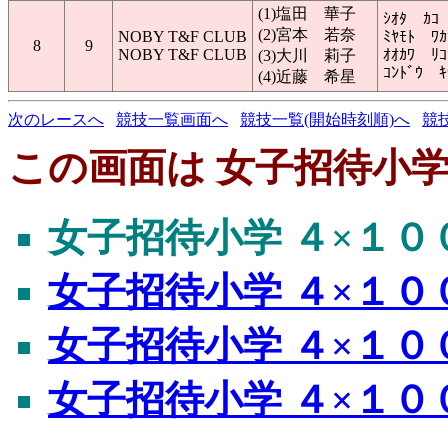
(1)塩田 華子
ｼｵﾀ ｶｺ
(2)宮本 若奈
NOBY T&F CLUB
ﾐﾔﾓﾄ ﾜｶ
8
9
NOBY T&F CLUB
ｵｵｶﾜ ﾘｺ
(3)大川 莉子
ｺﾝﾄﾞｳ ｷ
(4)近藤 希星
次のレースへ
競技一覧画面へ
競技一覧(開始時刻順)へ
競
この画面は 女子招待小学 
女子招待小学 ４×１０
女子招待小学 ４×１０
女子招待小学 ４×１０
女子招待小学 ４×１０