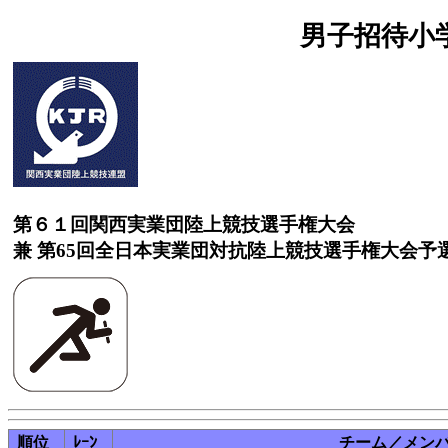
男子招待小学
第６１回関西実業団陸上競技選手権大会
兼 第65回全日本実業団対抗陸上競技選手権大会予
順位
ﾚｰﾝ
チーム／メン