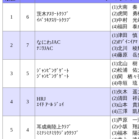
(1)大南 奏
(2)虎間 勇
茨木ｱｽﾘｰﾄｸﾗﾌﾞ
1
6
ｲﾊﾞﾗｷｱｽﾘｰﾄｸﾗﾌﾞ
(3)中村 光
(4)福田 泰
(1)津田 慎
(2)ｵｿﾞｲﾆｲ
なにわJAC
2
7
ﾅﾆﾜJAC
(3)北川 稜
(4)藤原 岳
(1)北山 樹
(2)松浦 佑
ｼﾞｬﾝﾋﾟﾝｸﾞｹﾞｰﾄ
3
5
ｼﾞｬﾝﾋﾟﾝｸﾞｹﾞｰﾄ
(3)関 栖々
(4)寺垣 琉
(1)矢木 遥
(2)清田 祥
HRJ
4
3
ｴｲﾁ ｱｰﾙ ｼﾞｪｲ
(3)山本 貴
(4)三澤 凱
(1)芦原 一
(2)小坂 翔
耳成南陸上ｸﾗﾌﾞ
5
4
ﾐﾐﾅｼﾐﾅﾐﾘｸｼﾞｮｳｸﾗﾌﾞ
(3)福本 陽