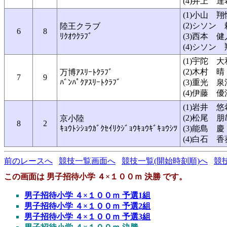
(4)井上 達
(1)小山 翔
(2)シソン
陸王クラブ
6
8
ﾘｸｵｳｸﾗﾌﾞ
(3)西本 健
(4)シソン
(1)宇陀 大
(2)木村 晴
万博ｱｽﾘｰﾄｸﾗﾌﾞ
7
9
ﾊﾞﾝﾊﾟｸｱｽﾘｰﾄｸﾗﾌﾞ
(3)重光 泉
(4)伊藤 優
(1)岩井 悠
(2)松尾 朋
京小陸
8
2
ｷｮｳﾄｼｼｮｳｶﾞｸｾｲﾘｸｼﾞｮｳｷｮｳｷﾞｷｮｳｼﾂ
(3)能島 慶
(4)白石 香
前のレースへ
競技一覧画面へ
競技一覧(開始時刻順)へ
競
この画面は 男子招待小学 ４×１００ｍ 決勝 です。
男子招待小学 ４×１００ｍ 予選1組
男子招待小学 ４×１００ｍ 予選2組
男子招待小学 ４×１００ｍ 予選3組