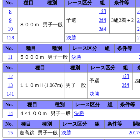
No.
種目
種別
レース区分
組
条件等
8
1組
2
9
予選
2組
3組2着＋2
2
８００ｍ
男子一般
10
3組
2
128
決勝
2
No.
種目
種別
レース区分
組
条件等
11
５０００ｍ
男子一般
決勝
No.
種目
種別
レース区分
組
12
1組
予選
2
13
１１０ｍＨ(1.067m)
男子一般
2組
141
決勝
No.
種目
種別
レース区分
組
条件等
14
４×１００ｍ
男子一般
決勝
No.
種目
種別
レース区分
組
条件等
開
15
走高跳
男子一般
決勝
2017/