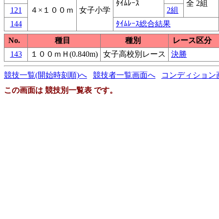
ﾀｲﾑﾚｰｽ
全 2組
121
４×１００ｍ
女子小学
2組
144
ﾀｲﾑﾚｰｽ総合結果
No.
種目
種別
レース区分
143
１００ｍＨ(0.840m)
女子高校別レース
決勝
競技一覧(開始時刻順)へ
競技者一覧画面へ
コンディション
この画面は 競技別一覧表 です。