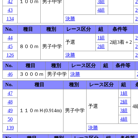
42
１００ｍ
男子中学
3組
2
43
4組
2
134
決勝
2
No.
種目
種別
レース区分
組
条件等
44
1組
2
予選
2組3着＋2
45
８００ｍ
男子中学
2組
2
126
決勝
2
No.
種目
種別
レース区分
組
条件等
46
３０００ｍ
男子中学
決勝
No.
種目
種別
レース区分
組
47
1組
48
2組
予選
4
49
１１０ｍＨ(0.914m)
男子中学
3組
50
4組
139
決勝