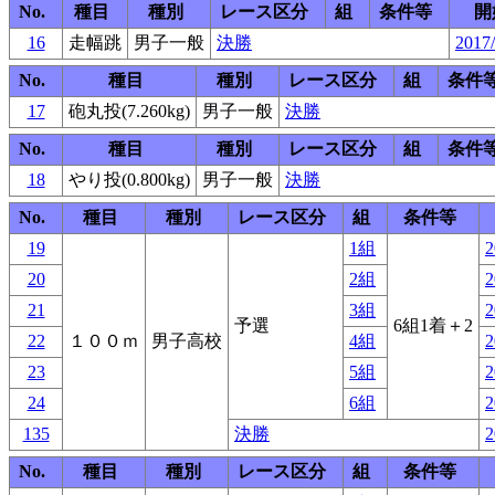
No.
種目
種別
レース区分
組
条件等
開
16
走幅跳
男子一般
決勝
2017/
No.
種目
種別
レース区分
組
条件
17
砲丸投(7.260kg)
男子一般
決勝
No.
種目
種別
レース区分
組
条件
18
やり投(0.800kg)
男子一般
決勝
No.
種目
種別
レース区分
組
条件等
19
1組
2
20
2組
2
21
3組
2
予選
6組1着＋2
22
１００ｍ
男子高校
4組
2
23
5組
2
24
6組
2
135
決勝
2
No.
種目
種別
レース区分
組
条件等