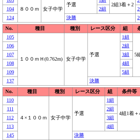
103
1組
2
予選
2組3着＋2
104
８００ｍ
女子中学
2組
2
124
決勝
2
No.
種目
種別
レース区分
組
105
1組
106
2組
107
予選
3組
5
１００ｍＨ(0.762m)
女子中学
108
4組
109
5組
137
決勝
No.
種目
種別
レース区分
組
条件等
110
1組
111
2組
予選
4組1着＋
112
４×１００ｍ
女子中学
3組
113
4組
145
決勝