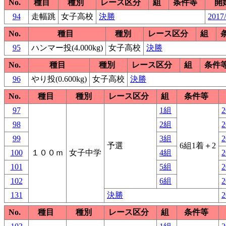
No.
種目
種別
レース区分
組
条件等
開
94
走幅跳
女子高校
決勝
2017/
No.
種目
種別
レース区分
組
95
ハンマー投(4.000kg)
女子高校
決勝
No.
種目
種別
レース区分
組
条件
96
やり投(0.600kg)
女子高校
決勝
No.
種目
種別
レース区分
組
条件等
97
1組
2
98
2組
2
99
3組
2
予選
6組1着＋2
100
１００ｍ
女子中学
4組
2
101
5組
2
102
6組
2
131
決勝
2
No.
種目
種別
レース区分
組
条件等