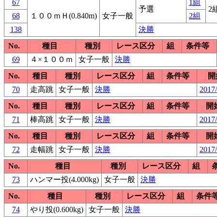
67
1組
予選
2
68
１００ｍＨ(0.840m)
女子一般
2組
138
決勝
No.
種目
種別
レース区分
組
条件等
69
４×１００ｍ
女子一般
決勝
No.
種目
種別
レース区分
組
条件等
開
70
走高跳
女子一般
決勝
2017/
No.
種目
種別
レース区分
組
条件等
開
71
棒高跳
女子一般
決勝
2017/
No.
種目
種別
レース区分
組
条件等
開
72
走幅跳
女子一般
決勝
2017/
No.
種目
種別
レース区分
組
73
ハンマー投(4.000kg)
女子一般
決勝
No.
種目
種別
レース区分
組
条件
74
やり投(0.600kg)
女子一般
決勝