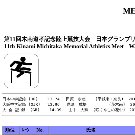
ME
第11回木南道孝記念陸上競技大会 日本グランプ
11th Kinami Michitaka Memorial Athletics Meet WA
日本中学記録 (JR)    13.74　 田原　歩睦    (平城東・奈良)  201
大阪中学記録 (OJR)   13.96   尾形　成梧   　　   (茨木南)  202
順位
ﾚｰﾝ
No.
氏名