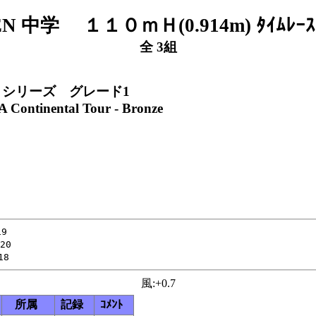
N 中学 １１０ｍＨ(0.914m) ﾀｲﾑﾚｰ
全 3組
リシリーズ グレード1
 Continental Tour - Bronze
9

0

風:+0.7
所属
記録
ｺﾒﾝﾄ