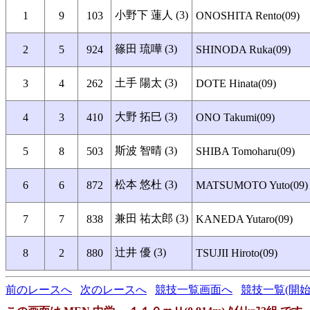
小野下 蓮人 (3)
1
9
103
ONOSHITA Rento(09)
篠田 琉嘩 (3)
2
5
924
SHINODA Ruka(09)
土手 陽太 (3)
3
4
262
DOTE Hinata(09)
大野 拓巳 (3)
4
3
410
ONO Takumi(09)
斯波 智晴 (3)
5
8
503
SHIBA Tomoharu(09)
松本 悠杜 (3)
6
6
872
MATSUMOTO Yuto(09)
兼田 祐太郎 (3)
7
7
838
KANEDA Yutaro(09)
辻井 優 (3)
8
2
880
TSUJII Hiroto(09)
前のレースへ
次のレースへ
競技一覧画面へ
競技一覧(開始