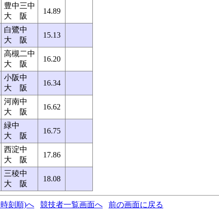
豊中三中
14.89
大 阪
白鷺中
15.13
大 阪
高槻二中
16.20
大 阪
小阪中
16.34
大 阪
河南中
16.62
大 阪
緑中
16.75
大 阪
西淀中
17.86
大 阪
三稜中
18.08
大 阪
時刻順)へ
競技者一覧画面へ
前の画面に戻る