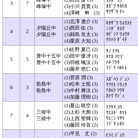
ﾖｼﾀﾞ ﾕｳ
3
7
ｵｶﾞﾜ ﾀｶﾋﾛ
峰塚中
(3)小川 貴寛 (3)
ｻﾜｻﾞｷ ｹﾝ
(4)澤﨑
(3)
(1)北澤 遼介 (3)
ｷﾀｻﾞﾜ ﾘｮｳｽｹ
夕陽丘中
(2)西田 佑 (3)
ﾆｼﾀﾞ ﾀｽｸ
4
2
ｶｹﾞｼﾏ ﾘｮｳﾀ
夕陽丘中
(3)縣島 良太 (3)
ｸﾘﾊﾗ ﾀﾞｲﾁ
(4)栗原 大知 (3)
(1)佐野 夏己 (2)
ｻﾉ ﾅﾂｷ
豊中十五中
(2)田中 優冴 (3)
ﾀﾅｶ ﾕｳｺﾞ
5
5
ﾊﾈ ｿｳﾀ
豊中十五中
(3)羽根 颯汰 (3)
ﾌｼﾞｲ ﾊﾙﾋﾄ
(4)藤井 悠仁 (3)
(1)菅原 潤 (3)
ｽｶﾞﾊﾗ ｼﾞｭﾝ
歌島中
(2)松本 士龍 (3)
ﾏﾂﾓﾄ ｼﾘｭｳ
6
3
ﾅｶﾑﾗ ｿｳﾀ
歌島中
(3)中村 爽汰 (3)
ｶﾄｳ ﾘｼﾞｭ
(4)加藤 理樹 (2)
(1)夏山 晄空 (3)
ﾅﾂﾔﾏ ｺｳ
三稜中
(2)上杉 大彪 (3)
ｳｴｽｷﾞ ﾔﾏﾄ
7
4
ｳｴﾆｼ ﾏｻｷ
三稜中
(3)上西 聖輝 (3)
ﾌｼﾞﾀ ﾚｵﾄ
(4)藤田 玲音 (2)
(1)平見 丈 (2)
ﾋﾗﾐ ｼﾞｮｳ