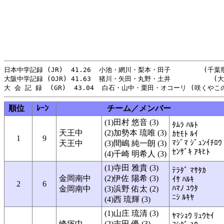
日本中学記録 (JR)  41.26  小池・網川・梨本・田子  　　   (千葉県選
大阪中学記録 (OJR) 41.63  猪川・矢田・丸野・土井 　　　　　　(大阪
順位
ﾚｰﾝ
チーム／メンバー
(1)田村 悠音 (3)
ﾀﾑﾗ ﾊﾙﾄ
天王中
(2)加勢本 琉唯 (3)
ｶｾﾓﾄ ﾙｲ
1
9
ﾏｼﾞﾏ ｼﾞｭﾝｲﾁﾛｳ
天王中
(3)間嶋 純一朗 (3)
ｾﾝｻﾞｷ ｱｷﾋﾄ
(4)千崎 明希人 (3)
(1)寺田 雅貴 (3)
ﾃﾗﾀﾞ ﾏｻﾀｶ
金岡南中
(2)伊佐 陽希 (3)
ｲｻ ﾊﾙｷ
2
6
ﾊﾏﾉ ﾕｳﾀ
金岡南中
(3)浜野 佑太 (2)
ﾆｼ ﾙｷﾔ
(4)西 琉輝 (3)
(1)山庄 琉清 (3)
ﾔﾏｼｮｳ ﾘｭｳｾｲ
峰塚中
(2)吉田 優 (3)