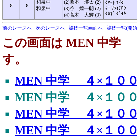
和泉中
(2)熊本 瑛太 (2)
ｸﾏﾓﾄ ｴｲﾀ
8
8
ﾀﾆ ｿｳｲﾁﾛｳ
和泉中
(3)谷 煌一朗 (2)
ﾀｶｷﾞ ﾀﾞｲｷ
(4)高木 大輝 (3)
前のレースへ
次のレースへ
競技一覧画面へ
競技一覧(開始
この画面は MEN 中学 ４
す。
MEN 中学 ４×１００ｍ
MEN 中学 ４×１００ｍ
MEN 中学 ４×１００ｍ
MEN 中学 ４×１００ｍ