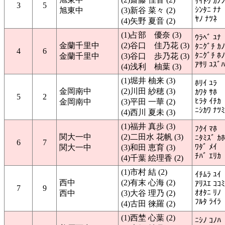
ｻｲﾄｳ ｶﾉﾝ
3
5
ｼﾝﾀﾆ ﾅﾅ
旭東中
(3)新谷 菜々 (2)
ﾔﾉ ﾅﾂﾈ
(4)矢野 夏音 (2)
(1)占部 優奈 (3)
ｳﾗﾍﾞ ﾕﾅ
金蘭千里中
(2)谷口 佳乃花 (3)
ﾀﾆｸﾞﾁ ｶ
4
6
ﾀﾆｸﾞﾁ ﾎ
金蘭千里中
(3)谷口 歩乃花 (3)
ｱｻﾘ ﾕｽﾞﾊ
(4)浅利 柚葉 (3)
(1)堀井 柚来 (3)
ﾎﾘｲ ﾕﾗ
金岡南中
(2)川田 紗穂 (3)
ｶﾜﾀ ｻﾎ
5
2
ﾋﾗﾀ ｲﾁｶ
金岡南中
(3)平田 一華 (2)
ﾆｼｶﾜ ﾅﾂﾐ
(4)西川 夏未 (3)
(1)福井 真歩 (3)
ﾌｸｲ ﾏﾎ
関大一中
(2)二田水 花帆 (3)
ﾆﾀﾐｽﾞ ｶﾎ
6
7
ﾜﾀﾞ ﾒｲ
関大一中
(3)和田 恵育 (3)
ﾁﾊﾞ ｴﾘｶ
(4)千葉 絵理香 (2)
(1)市村 結 (2)
ｲﾁﾑﾗ ﾕｲ
西中
(2)有末 心海 (2)
ｱﾘｽｴ ｺｺﾐ
7
9
ｵｵﾀﾆ ﾘﾉ
西中
(3)大谷 理乃 (2)
ﾌﾙﾀ ﾗｲﾗ
(4)古田 徠羅 (2)
(1)西埜 心葉 (2)
ﾆｼﾉ ｺﾉﾊ