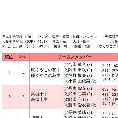
日本中学記録 (JR)  46.34  森沢・渡辺・佐藤・ハッサン   (千葉県選抜
大阪中学記録 (OJR) 47.34  菅原・光元・大畑・田中　 　　　　(大阪府)
順位
ﾚｰﾝ
チーム／メンバー
(1)合田 蓮音 (3)
ｺﾞｳﾀﾞ ﾊ
咲くやこの花中
(2)隅田 羽咲 (3)
ｽﾐﾀﾞ ｳｻｷ
1
4
ｼｭｸﾉ ｾｲﾗ
咲くやこの花中
(3)宿野 惺楽 (3)
ｺｽﾞｶ ﾕｲﾅ
(4)小柄 由依菜 (2)
(1)丹家 瑠花 (3)
ﾀﾝｹﾞ ﾙｶ
高槻十中
(2)武田 心美 (3)
ﾀｹﾀﾞ ｺｺﾐ
2
3
ﾏﾁﾀﾞ ｺｺﾛ
高槻十中
(3)町田 心 (2)
ﾌｼﾞﾀ ｱｲﾅ
(4)藤田 愛衣夏 (2)
(1)長井 美緒 (2)
ﾅｶﾞｲ ﾐｵ
旭東中
(2)齋藤 佳音 (2)