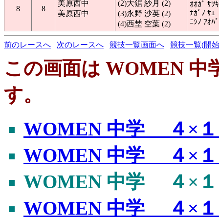
美原西中
(2)大鋸 紗月 (2)
ｵｵｶﾞ ｻﾂｷ
8
8
ﾅｶﾞﾉ ｻｴ
美原西中
(3)永野 沙英 (2)
ﾆｼﾉ ｱｵﾊﾞ
(4)西埜 空葉 (2)
前のレースへ
次のレースへ
競技一覧画面へ
競技一覧(開始
この画面は WOMEN 中学
す。
WOMEN 中学 ４×１０
WOMEN 中学 ４×１０
WOMEN 中学 ４×１０
WOMEN 中学 ４×１０