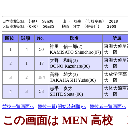
日本高校記録　(HR)  58m38    山下　航生　(市岐阜商)  2018

順位
試順
No.
氏名
所属
東海大仰星
神里 信一郎(2)
1
4
50
KAMISATO Shinichiro(07)
大 阪
東海大仰星
大野 和晴(3)
2
1
17
OONO Kazuharu(06)
大 阪
太成学院高
髙橋 雄大(3)
3
2
184
TAKAHASHI Yudai(06)
大 阪
大体大浪商
志手 奏太
4
3
58
SHITE Souta (06)
大 阪
競技一覧画面へ
競技一覧(開始時刻順)へ
競技者一覧画面へ
この画面は MEN 高校 Discu