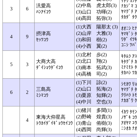
ｻﾄｳ ﾖｼﾄ
(2)中島 虎太郎(3)
汎愛高
ﾅｶｼﾞﾏ 
3
6
ﾔﾏｸﾞﾁ 
ﾊﾝｱｲｺｳ
(3)山口 功暉(2)
ﾀｶﾀﾞ ﾀ
(4)髙田 拓弥(3)
(1)大西 陽那太 (3)
ｵｵﾆｼ ﾋ
(2)山岸 大雅(3)
摂津高
ﾔﾏｷﾞｼ 
4
9
ﾜﾀﾞ ｲﾂｷ
ｾｯﾂｺｳ
(3)和田 樹(2)
ｺﾆｼ ﾂﾊ
(4)小西 翼(2)
(1)北村 歩(2)
ｷﾀﾑﾗ ｱ
(2)北口 翔(2)
大商大高
ｷﾀｸﾞﾁ 
5
3
ﾐﾅﾐﾓﾄ 
ﾀﾞｲｼｮｳﾀﾞｲｺｳ
(3)南本 拓武(3)
ﾀｶﾊｼ ﾂ
(4)高橋 司(2)
(1)下川 諒(2)
ｼﾓｶﾜ ﾘ
(2)山口 拓海(2)
三島高
ﾔﾏｸﾞﾁ 
6
2
ｸﾘﾊﾗ ﾄ
ﾐｼﾏｺｳ
(3)栗原 知輝(2)
ﾅｶｶﾞﾜ 
(4)中川 空也(3)
(1)猪川 多聞(1)
ｲｶﾜ ﾀﾓﾝ
(2)野崎 煌貴(3)
東海大仰星高
ﾉｻﾞｷ ｺ
4
ｱｵﾔﾏ ﾕ
ﾄｳｶｲﾀﾞｲｷﾞｮｳｾｲｺｳ
(3)青山 侑樹(3)
ﾆｼｵｶ ﾅ
(4)西岡 尚輝(3)