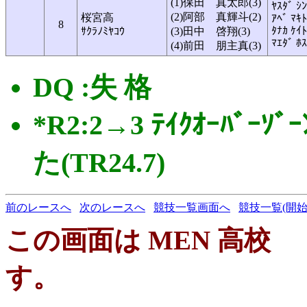
(1)保田 真太郎(3)
ﾔｽﾀﾞ ｼ
(2)阿部 真輝斗(2)
桜宮高
ｱﾍﾞ ﾏｷﾄ
8
ﾀﾅｶ ｹｲﾄ
ｻｸﾗﾉﾐﾔｺｳ
(3)田中 啓翔(3)
ﾏｴﾀﾞ ﾎ
(4)前田 朋主真(3)
DQ :失 格
*R2:2→3 ﾃｲｸｵｰﾊﾞ
た(TR24.7)
前のレースへ
次のレースへ
競技一覧画面へ
競技一覧(開始
この画面は MEN 高校 ４
す。