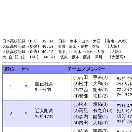
日本高校記録 (HR)  39.34  田村・南本・山本・大石　(洛南・京都)    
大阪高校記録 (OHR) 40.18　深川・浜田・藤井・首藤　　(大阪)　　　　2
大阪高校記録 (OHR) 40.18  長谷川・高木・松原・大原  (大阪)      
順位
ﾚｰﾝ
チーム／メンバー
(1)吉田 宇来(2)
ﾖｼﾀﾞ ｳ
(2)松井 大和(3)
履正社高
ﾏﾂｲ ﾔﾏﾄ
1
7
ﾅｶﾆｼ ﾀ
ﾘｾｲｼｬｺｳ
(3)中西 拓海(3)
ｱﾍﾞ ｻｸﾔ
(4)安部 咲也(2)
(1)松本 悠佑(3)
ﾏﾂﾓﾄ ﾕ
(2)高見 有之介(3)
近大附高
ﾀｶﾐ ﾕｳ
2
5
ﾓﾘｳﾁ ｹ
ｷﾝﾀﾞｲﾌｺｳ
(3)森内 健登(1)
ｳﾁﾀﾞ ﾊ
(4)内田 大翔(3)
(1)佐藤 義隼(3)