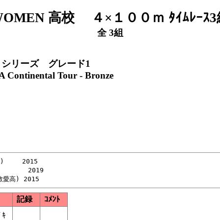
WOMEN 高校 ４×１００ｍ ﾀｲﾑﾚｰｽ3
全 3組
リシリーズ グレード1
 Continental Tour - Bronze
　  2015

     2019

記録
ｺﾒﾝﾄ
ﾞｷ