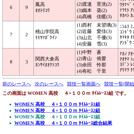
(2)渡邉 里洸(2)
鳳高
ﾜﾀﾅﾍﾞ 
6
9
ﾃﾂﾓﾄ ｱ
ｵｵﾄﾘｺｳ
(3)鐵本 葵(2)
ﾀｶﾊｼ ｶ
(4)髙橋 佳暖(3)
(1)西村 未望璃(3)
ﾆｼﾑﾗ ﾐ
(2)近藤 愛佳(3)
桃山学院高
ｺﾝﾄﾞｳ 
7
2
ﾔﾏｷﾀ ﾁ
ﾓﾓﾔﾏｶﾞｸｲﾝ
(3)山北 千優(3)
ｱﾝﾄﾞｳ 
(4)安藤 雪(3)
(1)中野 蒼
ﾅｶﾉ ｱｵ
(2)青山 侑愛
関西大倉高
ｱｵﾔﾏ ﾕ
8
3
ﾖﾃﾞﾝ ﾚ
ｶﾝｻｲｵｵｸﾗｺｳ
(3)余田 怜那
ｱﾘﾏﾂ ﾁ
(4)有松 千里
前のレースへ
次のレースへ
競技一覧画面へ
競技一覧(開始
この画面は WOMEN 高校 ４×１００ｍ ﾀｲﾑﾚｰｽ3組 です。
WOMEN 高校 ４×１００ｍ ﾀｲﾑﾚｰｽ1組
WOMEN 高校 ４×１００ｍ ﾀｲﾑﾚｰｽ2組
WOMEN 高校 ４×１００ｍ ﾀｲﾑﾚｰｽ3組
WOMEN 高校 ４×１００ｍ ﾀｲﾑﾚｰｽ総合結果