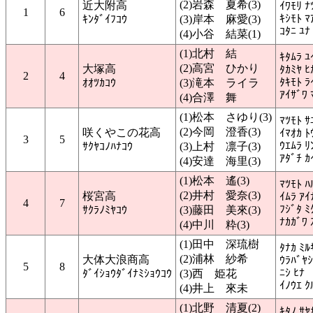
(2)岩森 夏希(3)
近大附高
ｲﾜﾓﾘ ﾅ
1
6
ｷｼﾓﾄ ﾏ
ｷﾝﾀﾞｲﾌｺｳ
(3)岸本 麻愛(3)
ｺﾀﾆ ﾕﾅ
(4)小谷 結菜(1)
(1)北村 結
ｷﾀﾑﾗ ﾕ
(2)高宮 ひかり
大塚高
ﾀｶﾐﾔ ﾋ
2
4
ﾀｷﾓﾄ ﾗ
ｵｵﾂｶｺｳ
(3)滝本 ライラ
ｱｲｻﾞﾜ 
(4)合澤 舞
(1)松本 さゆり(3)
ﾏﾂﾓﾄ ｻ
(2)今岡 澄香(3)
咲くやこの花高
ｲﾏｵｶ ﾄ
3
5
ｳｴﾑﾗ ﾘ
ｻｸﾔｺﾉﾊﾅｺｳ
(3)上村 凛子(3)
ｱﾀﾞﾁ ｶ
(4)安達 海里(3)
(1)松本 遙(3)
ﾏﾂﾓﾄ ﾊ
(2)井村 愛奈(3)
桜宮高
ｲﾑﾗ ｱｲ
4
7
ﾌｼﾞﾀ ﾐ
ｻｸﾗﾉﾐﾔｺｳ
(3)藤田 美來(3)
ﾅｶｶﾞﾜ 
(4)中川 粋(3)
(1)田中 深琉樹
ﾀﾅｶ ﾐﾙ
(2)浦林 紗希
大体大浪商高
ｳﾗﾊﾞﾔｼ
5
8
ﾆｼ ﾋﾅ
ﾀﾞｲｼｮｳﾀﾞｲﾅﾐｼｮｳｺｳ
(3)西 姫花
ｲﾉｳｴ ｸ
(4)井上 來未
(1)北野 清夏(2)
ｷﾀﾉ ｻﾔ