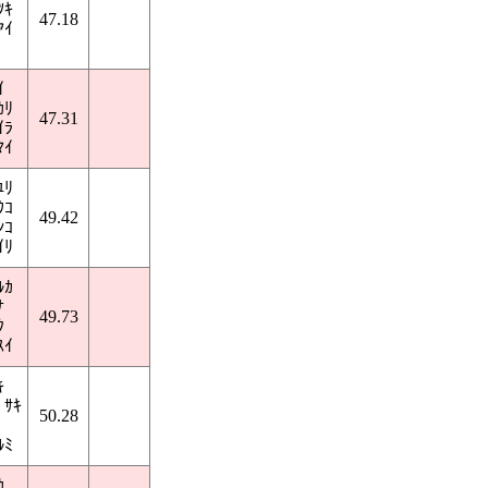
ﾂｷ
47.18
ｱｲ
ｲ
ｶﾘ
47.31
ｲﾗ
ﾏｲ
ﾕﾘ
ｳｺ
49.42
ﾝｺ
ｲﾘ
ﾙｶ
ﾅ
49.73
ｸ
ｽｲ
ｷ
 ｻｷ
50.28
ﾙﾐ
ｶ