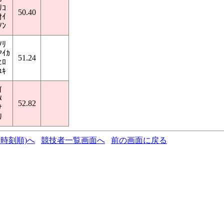
ﾘｺ
50.40
ｵｲ
ﾉﾝ
ﾉﾘ
ｱｲｶ
51.24
ﾋﾛ
ﾕｷ
ｲ
ﾒ
52.82
ﾅ
ﾘ
時刻順)へ
競技者一覧画面へ
前の画面に戻る