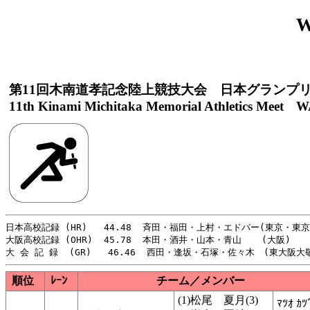
第11回木南道孝記念陸上競技大会 日本グランプ
11th Kinami Michitaka Memorial Athletics Meet WA
日本高校記録 (HR)   44.48  斉田・福田・上村・エドバー(東京・東京) 
大阪高校記録 (OHR)  45.78  本田・酒井・山本・青山 　 (大阪) 　   
順位
ﾚｰﾝ
チーム／メンバー
(1)松尾 夏月(3)
ﾏﾂｵ ｶﾂ