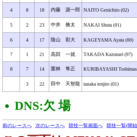
内藤 源一郎
4
8
18
NAITO Genichiro (02)
中井 脩太
5
2
23
NAKAI Shuta (01)
陰山 彩大
6
4
17
KAGEYAMA Ayata (00)
7
1
21
高田 一就
TAKADA Kazunari (97)
栗林 隼正
8
7
14
KURIBAYASHI Toshimasa
田中 天智龍
3
22
tanaka tenjiro (01)
DNS:欠 場
前のレースへ
次のレースへ
競技一覧画面へ
競技一覧(開始