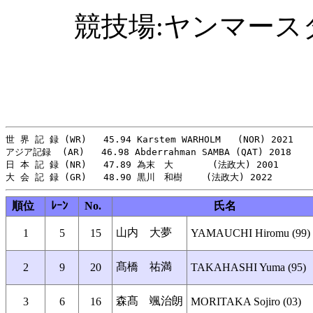
競技場:ヤンマースタジ
世 界 記 録 (WR)   45.94 Karstem WARHOLM   (NOR) 2021

アジア記録  (AR)   46.98 Abderrahman SAMBA (QAT) 2018

日 本 記 録 (NR)   47.89 為末　大       (法政大) 2001

順位
ﾚｰﾝ
No.
氏名
山内 大夢
1
5
15
YAMAUCHI Hiromu (99)
髙橋 祐満
2
9
20
TAKAHASHI Yuma (95)
森髙 颯治朗
3
6
16
MORITAKA Sojiro (03)