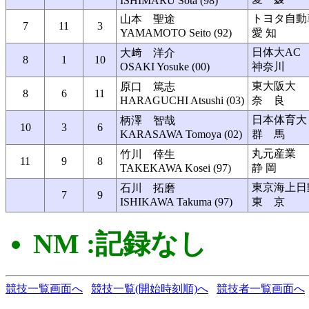
ISHIMARU Sota (98)
トヨタ自動
山本 聖途
7
11
3
YAMAMOTO Seito (92)
愛 知
日体大AC
大﨑 洋介
8
1
10
OSAKI Yosuke (00)
神奈川
東大阪大
原口 篤志
8
6
11
HARAGUCHI Atsushi (03)
奈 良
日本体育大
柄澤 智哉
10
3
6
KARASAWA Tomoya (02)
群 馬
丸元産業
竹川 倖生
11
9
8
TAKEKAWA Kosei (97)
静 岡
東京海上日
石川 拓磨
7
9
ISHIKAWA Takuma (97)
東 京
NM :記録なし
競技一覧画面へ
競技一覧(開始時刻順)へ
競技者一覧画面へ