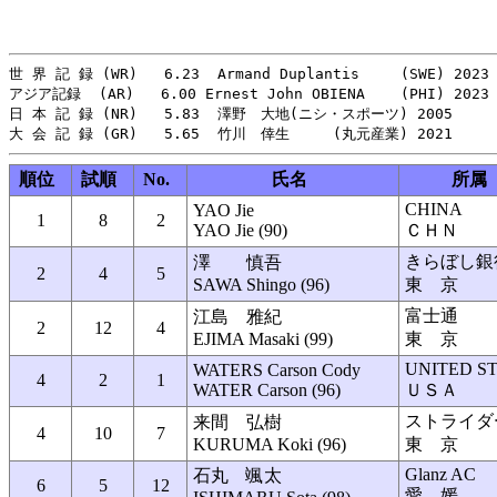
世 界 記 録 (WR)   6.23  Armand Duplantis 　  (SWE) 2023

アジア記録  (AR)   6.00 Ernest John OBIENA    (PHI) 2023

日 本 記 録 (NR)   5.83  澤野　大地(ニシ・スポーツ) 2005

順位
試順
No.
氏名
所属
CHINA
YAO Jie
1
8
2
YAO Jie (90)
ＣＨＮ
きらぼし銀
澤 慎吾
2
4
5
SAWA Shingo (96)
東 京
富士通
江島 雅紀
2
12
4
EJIMA Masaki (99)
東 京
UNITED S
WATERS Carson Cody
4
2
1
WATER Carson (96)
ＵＳＡ
ストライダ
来間 弘樹
4
10
7
KURUMA Koki (96)
東 京
Glanz AC
石丸 颯太
6
5
12
愛 媛