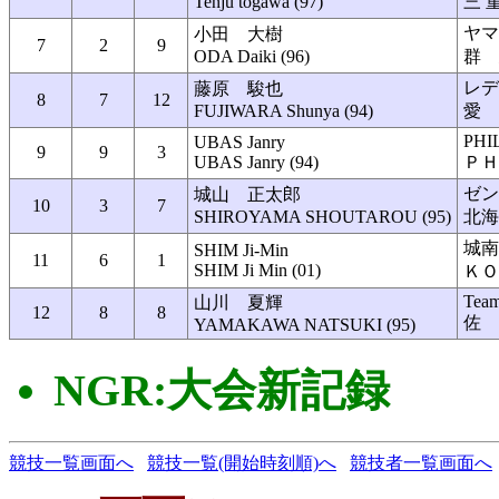
Tenju togawa (97)
三 
ヤマダ
小田 大樹
7
2
9
ODA Daiki (96)
群 
レデ
藤原 駿也
8
7
12
FUJIWARA Shunya (94)
愛 
PHI
UBAS Janry
9
9
3
UBAS Janry (94)
ＰＨ
ゼン
城山 正太郎
10
3
7
SHIROYAMA SHOUTAROU (95)
北海
城南
SHIM Ji-Min
11
6
1
SHIM Ji Min (01)
ＫＯ
Tea
山川 夏輝
12
8
8
佐 
YAMAKAWA NATSUKI (95)
NGR:大会新記録
競技一覧画面へ
競技一覧(開始時刻順)へ
競技者一覧画面へ