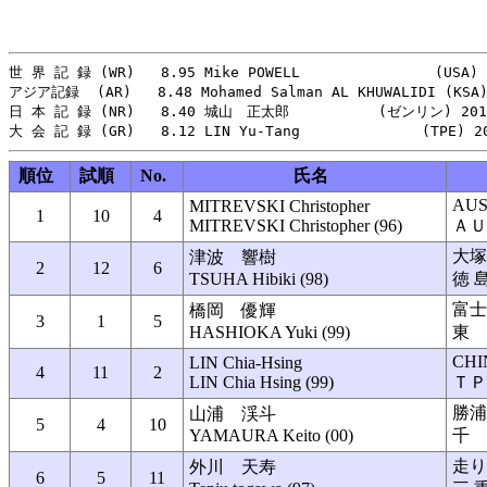
世 界 記 録 (WR)   8.95 Mike POWELL  　　　 　      (USA) 1
アジア記録  (AR)   8.48 Mohamed Salman AL KHUWALIDI (KSA) 
日 本 記 録 (NR)   8.40 城山　正太郎   　　    (ゼンリン) 2019
順位
試順
No.
氏名
AUS
MITREVSKI Christopher
1
10
4
MITREVSKI Christopher (96)
ＡＵ
大塚
津波 響樹
2
12
6
TSUHA Hibiki (98)
徳 
富士
橋岡 優輝
3
1
5
HASHIOKA Yuki (99)
東 
CHI
LIN Chia-Hsing
4
11
2
LIN Chia Hsing (99)
ＴＰ
勝浦
山浦 渓斗
5
4
10
YAMAURA Keito (00)
千 
走り
外川 天寿
6
5
11