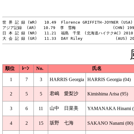
世 界 記 録 (WR)   10.49  Florence GRIFFITH-JOYNER (USA) 
アジア記録  (AR)   10.79  李　雪梅　       　　　  (CHN) 1997
日 本 記 録 (NR)   11.21  福島　千里　(北海道ハイテクAC) 2010

順位
ﾚｰﾝ
No.
氏名
1
7
3
HARRIS Georgia
HARRIS Georgia (04)
君嶋 愛梨沙
2
5
5
Kimishima Arisa (95)
山中 日菜美
3
6
11
YAMANAKA Hinami (
坂野 七海
4
2
15
SAKANO Nanami (00)