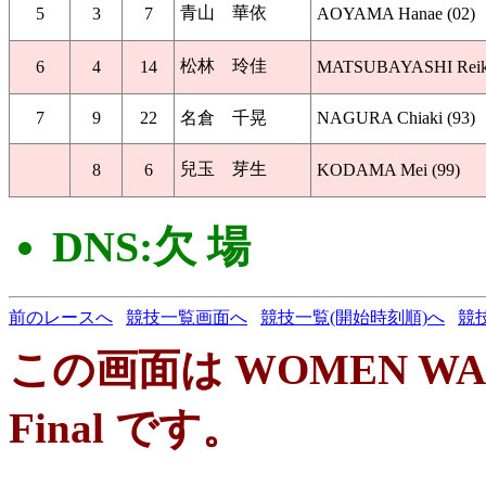
青山 華依
5
3
7
AOYAMA Hanae (02)
松林 玲佳
6
4
14
MATSUBAYASHI Reika
7
9
22
名倉 千晃
NAGURA Chiaki (93)
兒玉 芽生
8
6
KODAMA Mei (99)
DNS:欠 場
前のレースへ
競技一覧画面へ
競技一覧(開始時刻順)へ
競
この画面は WOMEN WA
Final です。