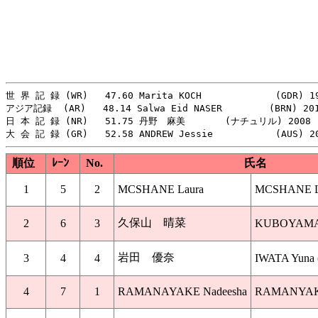
世 界 記 録 (WR)   47.60 Marita KOCH             (GDR) 19
アジア記録  (AR)   48.14 Salwa Eid NASER   　 　 (BRN) 201
日 本 記 録 (NR)   51.75 丹野　麻美       (ナチュリル) 2008

順位
ﾚｰﾝ
No.
氏名
1
5
2
MCSHANE Laura
MCSHANE La
久保山 晴菜
2
6
3
KUBOYAMA H
岩田 優奈
3
4
4
IWATA Yuna 
4
7
1
RAMANAYAKE Nadeesha
RAMANYAKA 