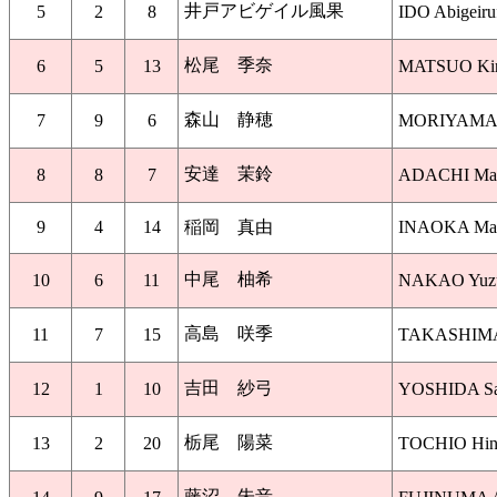
井戸アビゲイル風果
5
2
8
IDO Abigeiru
松尾 季奈
6
5
13
MATSUO Kin
森山 静穂
7
9
6
MORIYAMA S
安達 茉鈴
8
8
7
ADACHI Mari
9
4
14
稲岡 真由
INAOKA May
中尾 柚希
10
6
11
NAKAO Yuzu
高島 咲季
11
7
15
TAKASHIMA 
吉田 紗弓
12
1
10
YOSHIDA Sa
栃尾 陽菜
13
2
20
TOCHIO Hina
藤沼 朱音