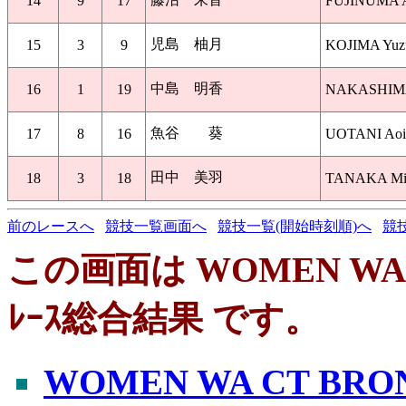
14
9
17
FUJINUMA A
児島 柚月
15
3
9
KOJIMA Yuzu
中島 明香
16
1
19
NAKASHIMA 
魚谷 葵
17
8
16
UOTANI Aoi 
田中 美羽
18
3
18
TANAKA Miu
前のレースへ
競技一覧画面へ
競技一覧(開始時刻順)へ
競
この画面は WOMEN WA 
ﾚｰｽ総合結果 です。
WOMEN WA CT BR