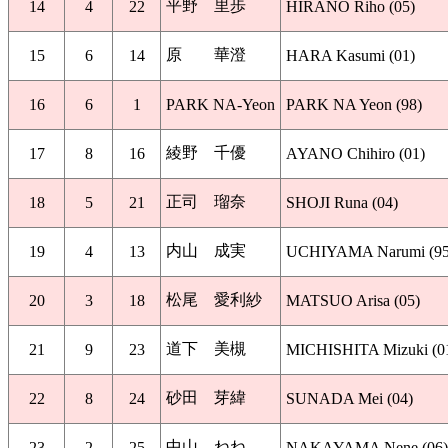
平野 里歩
14
4
22
HIRANO Riho (05)
原 華澄
15
6
14
HARA Kasumi (01)
16
6
1
PARK NA-Yeon
PARK NA Yeon (98)
綾野 千優
17
8
16
AYANO Chihiro (01)
正司 瑠奈
18
5
21
SHOJI Runa (04)
内山 成実
19
4
13
UCHIYAMA Narumi (95
松尾 愛利紗
20
3
18
MATSUO Arisa (05)
道下 美槻
21
9
23
MICHISHITA Mizuki (0
砂田 芽緯
22
8
24
SUNADA Mei (04)
中山 ねね
23
2
25
NAKAYAMA Nene (06)