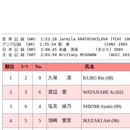
世 界 記 録 (WR)  1:53.28 Jarmila KRATOCHVILOVA (TCH) 198
アジア記録  (AR)  1:55.54 劉　東   　　　       (CHN) 1993

日 本 記 録 (NR)  2:00.45 杉森　美保　　　 　(京セラ) 2005

順位
ﾚｰﾝ
No.
氏名
久保 凛
1
2
9
KUBO Rin (08)
渡辺 愛
2
3
6
WATANABE Ai (02)
塩見 綾乃
3
6
4
SHIOMI Ayano (99)
池崎 愛里
4
5
5
IKEZAKI Airi (98)