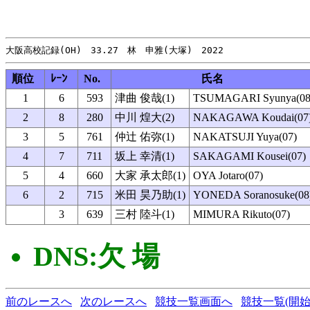
順位
ﾚｰﾝ
No.
氏名
1
6
593
津曲 俊哉(1)
TSUMAGARI Syunya(08
2
8
280
中川 煌大(2)
NAKAGAWA Koudai(07
3
5
761
仲辻 佑弥(1)
NAKATSUJI Yuya(07)
4
7
711
坂上 幸清(1)
SAKAGAMI Kousei(07)
5
4
660
大家 承太郎(1)
OYA Jotaro(07)
6
2
715
米田 昊乃助(1)
YONEDA Soranosuke(08
3
639
三村 陸斗(1)
MIMURA Rikuto(07)
DNS:欠 場
前のレースへ
次のレースへ
競技一覧画面へ
競技一覧(開始