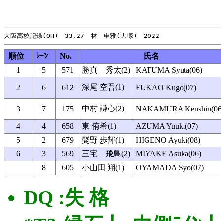
順位
ﾚｰﾝ
No.
氏名
1
5
571
勝真 秀太(2)
KATUMA Syuta(06)
深尾 空吾(1)
2
6
612
FUKAO Kugo(07)
中村 謙心(2)
3
7
175
NAKAMURA Kenshin(06
4
4
658
東 侑希(1)
AZUMA Yuuki(07)
5
2
679
髭野 歩輝(1)
HIGENO Ayuki(08)
6
3
569
三宅 飛鳥(2)
MIYAKE Asuka(06)
8
605
小山田 翔(1)
OYAMADA Syo(07)
DQ :失 格