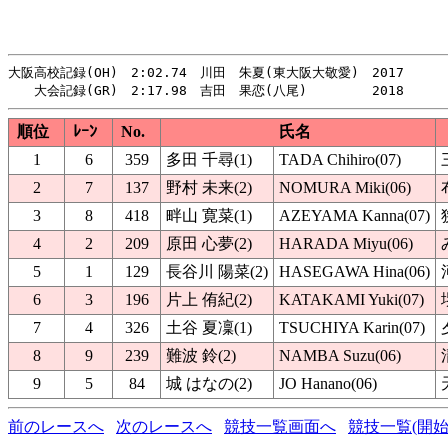
大阪高校記録(OH)　2:02.74　川田　朱夏(東大阪大敬愛)　2017

順位
ﾚｰﾝ
No.
氏名
1
6
359
多田 千尋(1)
TADA Chihiro(07)
2
7
137
野村 未来(2)
NOMURA Miki(06)
3
8
418
畔山 寛菜(1)
AZEYAMA Kanna(07)
4
2
209
原田 心夢(2)
HARADA Miyu(06)
5
1
129
長谷川 陽菜(2)
HASEGAWA Hina(06)
6
3
196
片上 侑紀(2)
KATAKAMI Yuki(07)
7
4
326
土谷 夏凜(1)
TSUCHIYA Karin(07)
8
9
239
難波 鈴(2)
NAMBA Suzu(06)
9
5
84
城 はなの(2)
JO Hanano(06)
前のレースへ
次のレースへ
競技一覧画面へ
競技一覧(開始