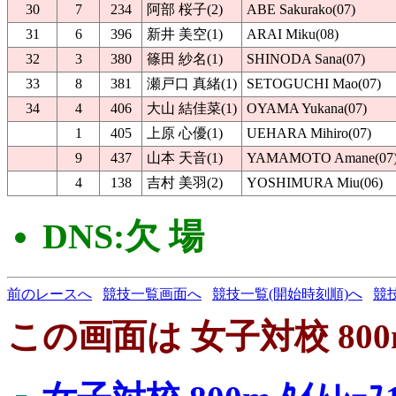
30
7
234
阿部 桜子(2)
ABE Sakurako(07)
31
6
396
新井 美空(1)
ARAI Miku(08)
32
3
380
篠田 紗名(1)
SHINODA Sana(07)
33
8
381
瀬戸口 真緒(1)
SETOGUCHI Mao(07)
34
4
406
大山 結佳菜(1)
OYAMA Yukana(07)
1
405
上原 心優(1)
UEHARA Mihiro(07)
9
437
山本 天音(1)
YAMAMOTO Amane(07
4
138
吉村 美羽(2)
YOSHIMURA Miu(06)
DNS:欠 場
前のレースへ
競技一覧画面へ
競技一覧(開始時刻順)へ
競
この画面は 女子対校 800