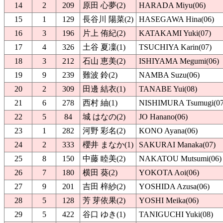
14
2
209
原田 心夢(2)
HARADA Miyu(06)
15
1
129
長谷川 陽菜(2)
HASEGAWA Hina(06)
16
3
196
片上 侑紀(2)
KATAKAMI Yuki(07)
17
4
326
土谷 夏凜(1)
TSUCHIYA Karin(07)
18
3
212
石山 恵美(2)
ISHIYAMA Megumi(06)
19
9
239
難波 鈴(2)
NAMBA Suzu(06)
20
2
309
田邊 結衣(1)
TANABE Yui(08)
21
6
278
西村 紬(1)
NISHIMURA Tsumugi(07
22
5
84
城 はなの(2)
JO Hanano(06)
23
1
282
河野 彩名(2)
KONO Ayana(06)
24
2
333
櫻井 まなか(1)
SAKURAI Manaka(07)
25
8
150
中藤 睦美(2)
NAKATOU Mutsumi(06)
26
7
180
横田 葵(2)
YOKOTA Aoi(06)
27
9
201
吉田 梓紗(2)
YOSHIDA Azusa(06)
28
5
128
芳 芽依果(2)
YOSHI Meika(06)
29
5
422
谷口 ゆき(1)
TANIGUCHI Yuki(08)