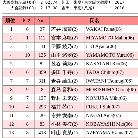
大阪高校記録(OH)　2:02.74　川田　朱夏(東大阪大敬愛)　2017

順位
ﾚｰﾝ
No.
氏名
1
6
27
若井 瑠菜(2)
WAKAI Runa(06)
2
1
112
宮本 麻帆(2)
MIYAMOTO Maho(06)
3
5
111
伊藤 綾乃(2)
ITO Ayano(06)
4
10
135
山本 悠翠(2)
YAMAMOTO Yura(06)
5
2
82
笠谷 莉緒(2)
KASATANI Rio(06)
6
6
359
多田 千尋(1)
TADA Chihiro(07)
7
7
311
岩谷 紬生(2)
IWATANI Tsumugi(06)
8
9
8
森島 音和(3)
MORISHIMA Otona(06)
9
7
137
野村 未来(2)
NOMURA Miki(06)
10
4
293
福井 芯(1)
FUKUI Shin(07)
11
3
20
永井 愛南(2)
NAGAI Aina(07)
12
8
83
小林 美桜(2)
KOBAYASHI Mio(06)
13
8
418
畔山 寛菜(1)
AZEYAMA Kanna(07)