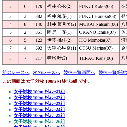
福井 心衣(2)
夕
2
6
179
FUKUI Kokoi(06)
3
3
382
福井 穂花(1)
FUKUI Honoka(08)
登
4
8
140
村井 菜月美(2)
MURAI Natsumi(06)
八
5
2
351
岡野 一花(1)
OKANO Ichika(07)
佐
6
5
123
伊藤 桃佳(2)
ITO Momoka(07)
河
7
4
393
大津 心琳奈(1)
OTSU Marina(07)
金
寺尾 叶(2)
八
8
7
217
TERAO Kana(06)
前のレースへ
次のレースへ
競技一覧画面へ
競技一覧(開始
この画面は 女子対校 100m ﾀｲﾑﾚｰｽ6組 です。
女子対校 100m ﾀｲﾑﾚｰｽ1組
女子対校 100m ﾀｲﾑﾚｰｽ2組
女子対校 100m ﾀｲﾑﾚｰｽ3組
女子対校 100m ﾀｲﾑﾚｰｽ4組
女子対校 100m ﾀｲﾑﾚｰｽ5組
女子対校 100m ﾀｲﾑﾚｰｽ6組