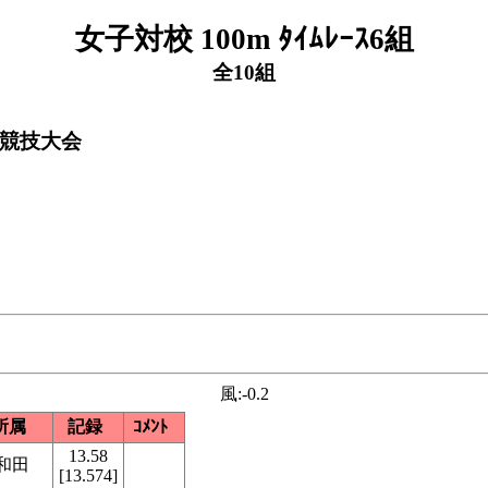
女子対校 100m ﾀｲﾑﾚｰｽ6組
全10組
上競技大会
風:-0.2
所属
記録
ｺﾒﾝﾄ
13.58
和田
[13.574]