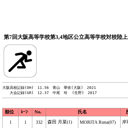
第7回大阪高等学校第3,4地区公立高等学校対校陸
大阪高校記録(OH)　11.56　青山　華依(大阪)　2021

順位
ﾚｰﾝ
No.
氏名
森田 月菜(1)
岸
1
1
332
MORITA Runa(07)