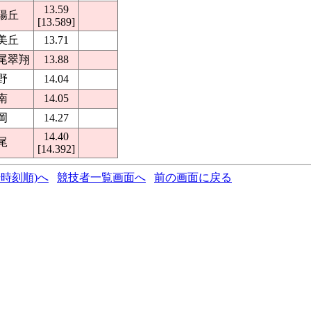
13.59
陽丘
[13.589]
美丘
13.71
尾翠翔
13.88
野
14.04
南
14.05
岡
14.27
14.40
尾
[14.392]
時刻順)へ
競技者一覧画面へ
前の画面に戻る