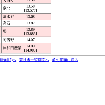
13.58
泉北
[13.577]
清水谷
13.68
高石
13.87
13.89
堺
[13.883]
)
阿倍野
14.07
14.09
岸和田産業
[14.083]
時刻順)へ
競技者一覧画面へ
前の画面に戻る