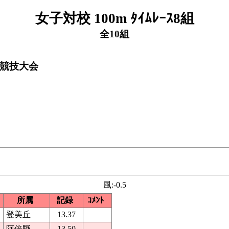
女子対校 100m ﾀｲﾑﾚｰｽ8組
全10組
上競技大会
風:-0.5
所属
記録
ｺﾒﾝﾄ
登美丘
13.37
阿倍野
13.50