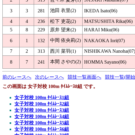
池田 衣里(2)
3
3
281
IKEDA Isato(06)
4
4
236
松下 吏花(2)
MATSUSHITA Rika(06)
5
8
229
原井 望来(2)
HARAI Miku(06)
中岡 依央莉(2)
6
1
132
NAKAOKA Iori(07)
7
2
313
西川 菜羽(1)
NISHIKAWA Nanoha(07
本間 さやの(2)
8
7
241
HOMMA Sayano(06)
前のレースへ
次のレースへ
競技一覧画面へ
競技一覧(開始
この画面は 女子対校 100m ﾀｲﾑﾚｰｽ8組 です。
女子対校 100m ﾀｲﾑﾚｰｽ1組
女子対校 100m ﾀｲﾑﾚｰｽ2組
女子対校 100m ﾀｲﾑﾚｰｽ3組
女子対校 100m ﾀｲﾑﾚｰｽ4組
女子対校 100m ﾀｲﾑﾚｰｽ5組
女子対校 100m ﾀｲﾑﾚｰｽ6組