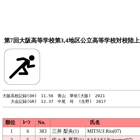
第7回大阪高等学校第3,4地区公立高等学校対校陸
大阪高校記録(OH)　11.56　青山　華依(大阪)　2021

順位
ﾚｰﾝ
No.
氏名
1
6
383
三井 梨央(1)
MITSUI Rio(07)
2
5
315
佐々木 夏芽(1)
SASAKI Natsume(07)