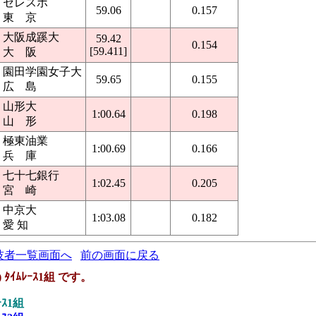
セレスポ
59.06
0.157
東 京
大阪成蹊大
59.42
0.154
[59.411]
大 阪
園田学園女子大
59.65
0.155
広 島
山形大
1:00.64
0.198
山 形
極東油業
1:00.69
0.166
兵 庫
七十七銀行
1:02.45
0.205
宮 崎
中京大
1:03.08
0.182
愛 知
技者一覧画面へ
前の画面に戻る
ﾀｲﾑﾚｰｽ1組 です。
ｰｽ1組