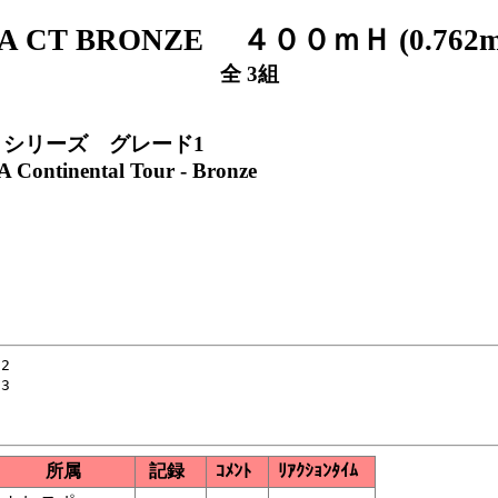
 CT BRONZE ４００ｍＨ (0.762m)
全 3組
リシリーズ グレード1
 Continental Tour - Bronze
2

3

所属
記録
ｺﾒﾝﾄ
ﾘｱｸｼｮﾝﾀｲﾑ