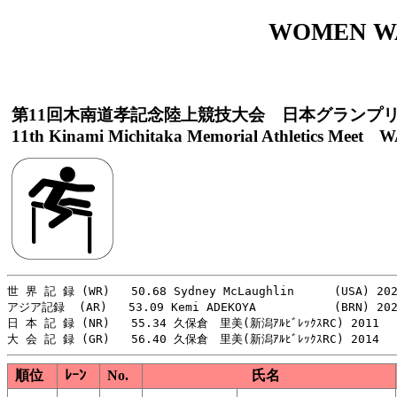
WOMEN WA
第11回木南道孝記念陸上競技大会 日本グランプ
11th Kinami Michitaka Memorial Athletics Meet WA
世 界 記 録 (WR)   50.68 Sydney McLaughlin 　   (USA) 202
アジア記録  (AR)   53.09 Kemi ADEKOYA           (BRN) 202
日 本 記 録 (NR)   55.34 久保倉　里美(新潟ｱﾙﾋﾞﾚｯｸｽRC) 2011

順位
ﾚｰﾝ
No.
氏名