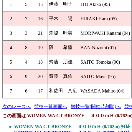
伊藤 明子
1
5
15
ITO Akiko (95)
平木 陽
2
7
16
HIRAKI Haru (05)
森脇 叶美
3
3
21
MORIWAKI Kanami (04)
阪 希望
4
8
19
BAN Nozomi (01)
齊藤 朋佳
5
4
18
SAITO Tomoka (00)
齋藤 真佑
6
9
20
SAITO Mayu (95)
和佐田 真広
7
6
17
WASADA Mahiro (04)
次のレースへ
競技一覧画面へ
競技一覧(開始時刻順)へ
競
この画面は WOMEN WA CT BRONZE ４００ｍＨ (0.762m) 
WOMEN WA CT BRONZE ４００ｍＨ (0.762m) ﾀｲﾑﾚ