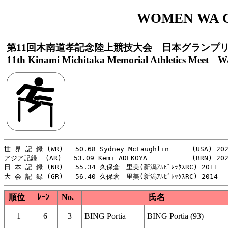
WOMEN WA 
第11回木南道孝記念陸上競技大会 日本グランプ
11th Kinami Michitaka Memorial Athletics Meet WA
世 界 記 録 (WR)   50.68 Sydney McLaughlin 　   (USA) 202
アジア記録  (AR)   53.09 Kemi ADEKOYA           (BRN) 202
日 本 記 録 (NR)   55.34 久保倉　里美(新潟ｱﾙﾋﾞﾚｯｸｽRC) 2011

順位
ﾚｰﾝ
No.
氏名
1
6
3
BING Portia
BING Portia (93)