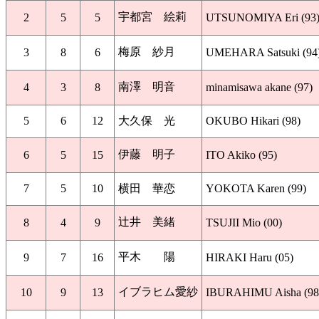
宇都宮 絵莉
2
5
5
UTSUNOMIYA Eri (93
梅原 紗月
3
8
6
UMEHARA Satsuki (94
南澤 明音
4
3
8
minamisawa akane (97)
5
6
12
大久保 光
OKUBO Hikari (98)
伊藤 明子
6
5
15
ITO Akiko (95)
7
5
10
横田 華恋
YOKOTA Karen (99)
辻井 美緒
8
4
9
TSUJII Mio (00)
平木 陽
9
7
16
HIRAKI Haru (05)
イブラヒム愛紗
10
9
13
IBURAHIMU Aisha (98