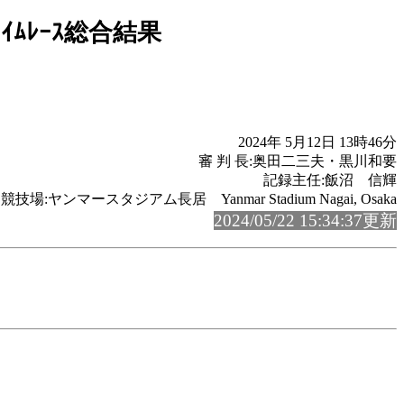
ﾀｲﾑﾚｰｽ総合結果
2024年 5月12日 13時46分
審 判 長:奥田二三夫・黒川和要
記録主任:飯沼 信輝
競技場:ヤンマースタジアム長居 Yanmar Stadium Nagai, Osaka
2024/05/22 15:34:37更新