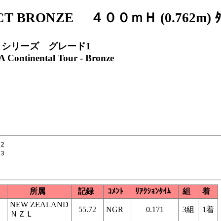
CT BRONZE ４００ｍＨ (0.762m) 
リシリーズ グレード1
 Continental Tour - Bronze
2

3

所属
記録
ｺﾒﾝﾄ
ﾘｱｸｼｮﾝﾀｲﾑ
組
着
NEW ZEALAND
55.72
NGR
0.171
3組
1着
ＮＺＬ