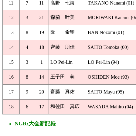
11
7
11
髙野 七海
TAKANO Nanami (01)
森脇 叶美
12
3
21
MORIWAKI Kanami (0
阪 希望
13
8
19
BAN Nozomi (01)
齊藤 朋佳
14
4
18
SAITO Tomoka (00)
15
3
1
LO Pei-Lin
LO Pei-Lin (94)
王子田 萌
16
8
14
OSHIDEN Moe (93)
齋藤 真佑
17
9
20
SAITO Mayu (95)
和佐田 真広
18
6
17
WASADA Mahiro (04)
NGR:大会新記録