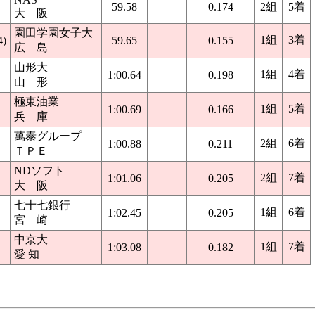
59.58
0.174
2組
5着
大 阪
園田学園女子大
1組
3着
4)
59.65
0.155
広 島
山形大
1組
4着
1:00.64
0.198
山 形
極東油業
1組
5着
1:00.69
0.166
兵 庫
萬泰グループ
2組
6着
1:00.88
0.211
ＴＰＥ
NDソフト
2組
7着
1:01.06
0.205
大 阪
七十七銀行
1組
6着
1:02.45
0.205
宮 崎
中京大
1組
7着
1:03.08
0.182
愛 知