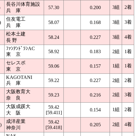
長谷川体育施設
3組
2着
)
57.30
0.200
兵 庫
住友電工
3組
3着
)
58.07
0.168
兵 庫
松本土建
3組
4着
58.24
0.227
長 野
ﾌｧﾝｱﾝﾄﾞﾗﾝAC
58.92
0.183
2組
1着
東 京
セレスポ
1組
1着
59.06
0.157
東 京
KAGOTANI
59.22
0.227
2組
2着
兵 庫
大阪教育大
2組
3着
59.23
0.216
奈 良
大阪成蹊大
59.42
1組
2着
0.154
[59.411]
大 阪
成洋産業
59.42
2組
4着
)
0.205
[59.418]
神奈川
NAS