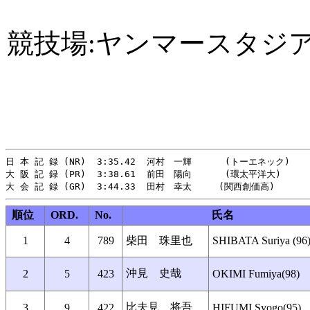
競技場:ヤンマースタジ
日 本 記 録 (NR)  3:35.42  河村　一輝      (トーエネック)     
大 阪 記 録 (PR)  3:38.61  前田　陽向      (環太平洋大)       
順位
ORD.
No.
氏名
1
4
789
柴田 珠里也
SHIBATA Suriya (96
沖見 史哉
2
5
423
OKIMI Fumiya(98)
比夫見 将吾
3
9
422
HIFUMI Syogo(95)