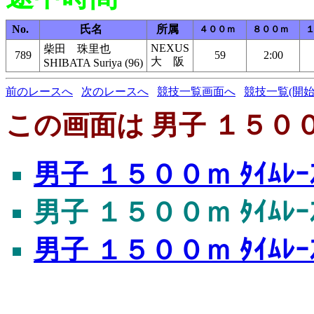
No.
氏名
所属
４００ｍ
８００ｍ
NEXUS
柴田 珠里也
789
59
2:00
大 阪
SHIBATA Suriya (96)
前のレースへ
次のレースへ
競技一覧画面へ
競技一覧(開始
この画面は 男子 １５００ｍ
男子 １５００ｍ ﾀｲﾑﾚｰ
男子 １５００ｍ ﾀｲﾑﾚｰ
男子 １５００ｍ ﾀｲﾑﾚ