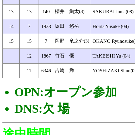
櫻井 絢太(3)
13
13
140
SAKURAI Junta(08)
堀田 悠祐
14
7
1933
Horita Yusuke (04)
岡野 竜之介(3)
15
15
7
OKANO Ryunosuke(
竹石 優
12
1867
TAKEISHI Yu (04)
吉崎 舜
11
6346
YOSHIZAKI Shun(0
OPN:オープン参加
DNS:欠 場
途中時間