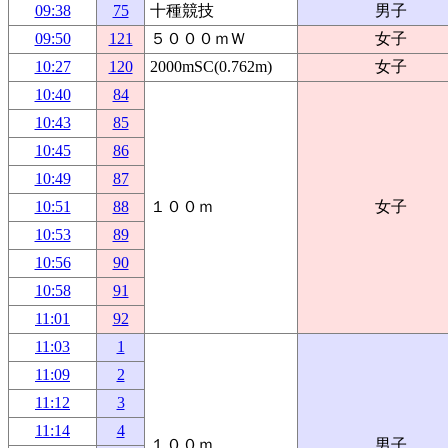
09:38
75
十種競技
男子
09:50
121
５０００ｍＷ
女子
10:27
120
2000mSC(0.762m)
女子
10:40
84
10:43
85
10:45
86
10:49
87
10:51
88
１００ｍ
女子
10:53
89
10:56
90
10:58
91
11:01
92
11:03
1
11:09
2
11:12
3
11:14
4
１００ｍ
男子