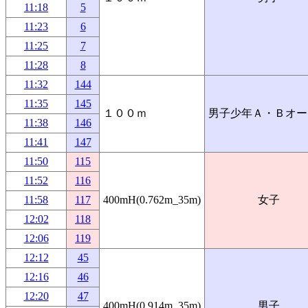
11:18
5
11:23
6
11:25
7
11:28
8
11:32
144
11:35
145
１００ｍ
男子少年Ａ・Ｂオー
11:38
146
11:41
147
11:50
115
11:52
116
11:58
117
400mH(0.762m_35m)
女子
12:02
118
12:06
119
12:12
45
12:16
46
12:20
47
400mH(0.914m_35m)
男子