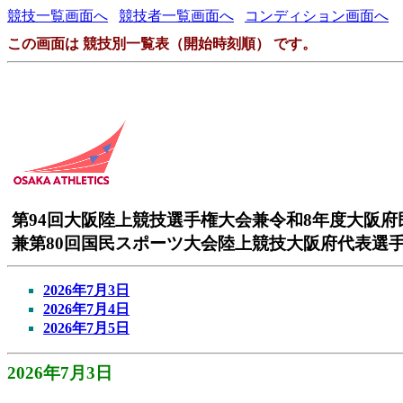
競技一覧画面へ
競技者一覧画面へ
コンディション画面へ
この画面は 競技別一覧表（開始時刻順） です。
第94回大阪陸上競技選手権大会兼令和8年度大阪
兼第80回国民スポーツ大会陸上競技大阪府代表選
2026年7月3日
2026年7月4日
2026年7月5日
2026年7月3日