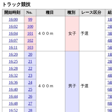
トラック競技
開始時刻
No.
種目
種別
レース区分
組
16:00
99
1
16:02
100
2
16:04
101
４００ｍ
女子
予選
3
16:07
102
4
16:11
103
5
16:20
20
1
16:25
21
2
16:28
22
3
16:32
23
4
16:36
24
5
４００ｍ
男子
予選
16:40
25
6
16:44
26
7
16:48
27
8
16:52
28
9