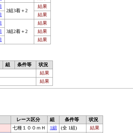
組
結果
2組3着＋2
組
結果
組
結果
組
3組2着＋2
結果
組
結果
組
条件等
状況
結果
結果
レース区分
組
条件等
状況
七種１００ｍＨ
1組
(全 1組)
結果