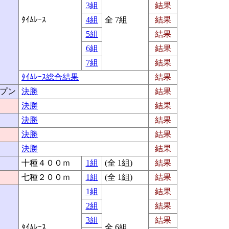
3組
結果
ﾀｲﾑﾚｰｽ
4組
全 7組
結果
5組
結果
6組
結果
7組
結果
ﾀｲﾑﾚｰｽ総合結果
結果
プン
決勝
結果
決勝
結果
決勝
結果
決勝
結果
決勝
結果
十種４００ｍ
1組
(全 1組)
結果
七種２００ｍ
1組
(全 1組)
結果
1組
結果
2組
結果
3組
結果
ﾀｲﾑﾚｰｽ
全 6組