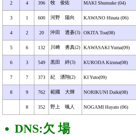
牧 俊佑
2
4
396
MAKI Shunsuke (04)
河野 陽向
3
1
600
KAWANO Hinata (06)
沖田 透蒼(3)
4
2
20
OKITA Toa(08)
川﨑 勇真(2)
5
6
132
KAWASAKI Yuma(09)
黒田 絆(3)
6
3
549
KURODA Kizuna(08)
紀 湧翔(2)
7
7
373
KI Yuto(09)
範國 大輝
8
9
762
NORIKUNI Daiki(08)
野上 颯人
8
352
NOGAMI Hayato (06)
DNS:欠 場