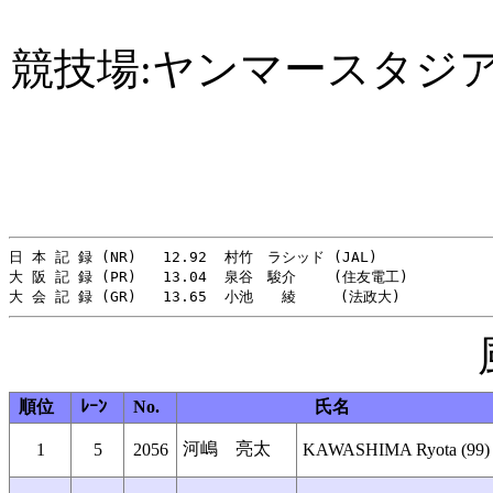
競技場:ヤンマースタジ
日 本 記 録 (NR)   12.92  村竹　ラシッド (JAL)　　　          
大 阪 記 録 (PR)   13.04  泉谷　駿介　　 (住友電工) 　　　　　　2
順位
ﾚｰﾝ
No.
氏名
河嶋 亮太
1
5
2056
KAWASHIMA Ryota (99)