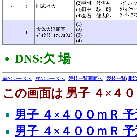
(2)重村 波也斗
ｼｹﾞﾑﾗ ﾊ
同志社大
7
5
ﾀﾅｶ ｼｭﾝ
(3)田中 駿一朗
ｸﾗｲｼ ｹﾝ
(4)倉石 健太郎
(1)
大体大浪商高
(2)
8
(3)
ﾀﾞｲﾀｲﾀﾞｲﾅﾐｼｮｳｺｳ
(4)
DNS:欠 場
前のレースへ
次のレースへ
競技一覧画面へ
競技一覧(開始
この画面は 男子 ４×４０
男子 ４×４００ｍＲ 予
男子 ４×４００ｍＲ 予