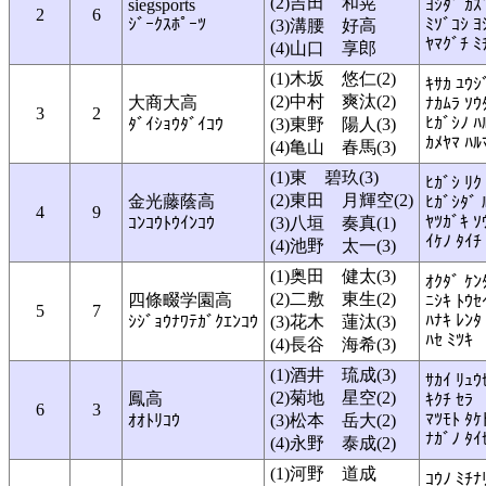
(2)吉田 和晃
siegsports
ﾖｼﾀﾞ ｶｽ
2
6
ｼﾞｰｸｽﾎﾟｰﾂ
ﾐｿﾞｺｼ ﾖ
(3)溝腰 好高
ﾔﾏｸﾞﾁ ﾐ
(4)山口 享郎
(1)木坂 悠仁(2)
ｷｻｶ ﾕｳｼ
(2)中村 爽汰(2)
大商大高
ﾅｶﾑﾗ ｿｳ
3
2
ﾋｶﾞｼﾉ ﾊ
ﾀﾞｲｼｮｳﾀﾞｲｺｳ
(3)東野 陽人(3)
ｶﾒﾔﾏ ﾊﾙ
(4)亀山 春馬(3)
(1)東 碧玖(3)
ﾋｶﾞｼ ﾘｸ
(2)東田 月輝空(2)
金光藤蔭高
ﾋｶﾞｼﾀﾞ 
4
9
ﾔﾂｶﾞｷ ｿ
ｺﾝｺｳﾄｳｲﾝｺｳ
(3)八垣 奏真(1)
ｲｹﾉ ﾀｲﾁ
(4)池野 太一(3)
(1)奥田 健太(3)
ｵｸﾀﾞ ｹﾝ
(2)二敷 東生(2)
四條畷学園高
ﾆｼｷ ﾄｳｾ
5
7
ﾊﾅｷ ﾚﾝﾀ
ｼｼﾞｮｳﾅﾜﾃｶﾞｸｴﾝｺｳ
(3)花木 蓮汰(3)
ﾊｾ ﾐﾂｷ
(4)長谷 海希(3)
(1)酒井 琉成(3)
ｻｶｲ ﾘｭｳ
(2)菊地 星空(2)
鳳高
ｷｸﾁ ｾﾗ
6
3
ﾏﾂﾓﾄ ﾀｹ
ｵｵﾄﾘｺｳ
(3)松本 岳大(2)
ﾅｶﾞﾉ ﾀｲ
(4)永野 泰成(2)
(1)河野 道成
ｺｳﾉ ﾐﾁﾅ