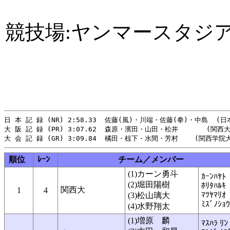
競技場:ヤンマースタジ
日 本 記 録 (NR) 2:58.33  佐藤(風)・川端・佐藤(拳)・中島  (日本)
大 阪 記 録 (PR) 3:07.62  森原・濱田・山田・松井　　 　 (関西大) 
順位
ﾚｰﾝ
チーム／メンバー
(1)カーン勇斗
ｶｰﾝﾊﾔﾄ
(2)堀田陽樹
ﾎﾘﾀﾊﾙｷ
関西大
1
4
ﾏﾂﾔﾏﾘｵ
(3)松山璃大
ﾐｽﾞﾉｼｮｳ
(4)水野翔太
(1)増原 麟
ﾏｽﾊﾗ ﾘﾝ