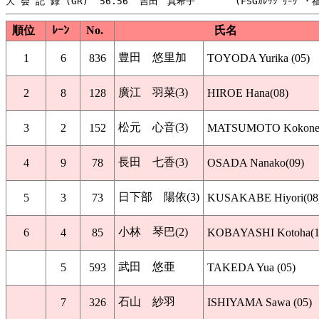
順位
ﾚｰﾝ
No.
氏名
豊田 悠里加
1
6
836
TOYODA Yurika (05)
廣江 羽菜(3)
2
8
128
HIROE Hana(08)
松元 心音(3)
3
2
152
MATSUMOTO Kokone(
長田 七香(3)
4
9
78
OSADA Nanako(09)
日下部 陽依(3)
5
3
73
KUSAKABE Hiyori(08
小林 琴巴(2)
6
4
85
KOBAYASHI Kotoha(1
武田 悠亜
5
593
TAKEDA Yua (05)
石山 紗羽
7
326
ISHIYAMA Sawa (05)