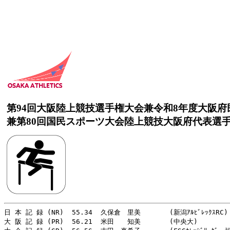
第94回大阪陸上競技選手権大会兼令和8年度大阪
兼第80回国民スポーツ大会陸上競技大阪府代表選
日 本 記 録 (NR)  55.34  久保倉　里美       (新潟ｱﾙﾋﾞﾚｯｸｽRC)  
大 阪 記 録 (PR)  56.21  米田　　知美       (中央大)　        