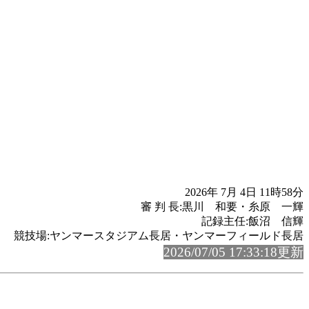
2026年 7月 4日 11時58分
審 判 長:黒川 和要・糸原 一輝
記録主任:飯沼 信輝
競技場:ヤンマースタジアム長居・ヤンマーフィールド長居
2026/07/05 17:33:18更新