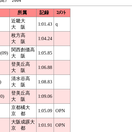
所属
記録
ｺﾒﾝﾄ
近畿大
1:01.43
q
大 阪
枚方高
1:04.24
大 阪
関西創価高
09)
1:05.85
大 阪
登美丘高
1:06.88
大 阪
清水谷高
)
1:08.83
大 阪
登美丘高
0)
1:09.06
大 阪
京都橘大
1:05.09
OPN
京 都
大阪成蹊大
1:01.91
OPN
京 都