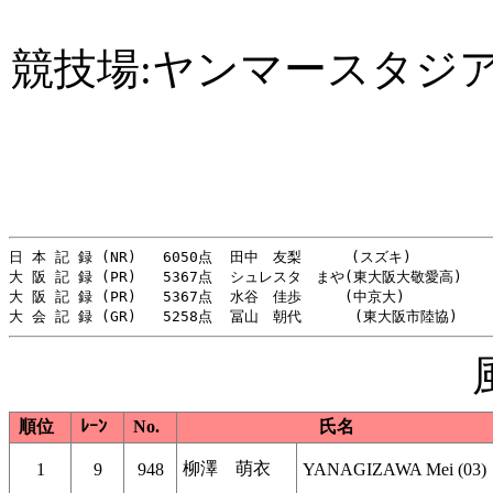
競技場:ヤンマースタジ
日 本 記 録 (NR)   6050点  田中　友梨　    (スズキ)     　　　
大 阪 記 録 (PR)   5367点  シュレスタ　まや(東大阪大敬愛高)     
大 阪 記 録 (PR)   5367点  水谷　佳歩　　　(中京大)            
順位
ﾚｰﾝ
No.
氏名
柳澤 萌衣
1
9
948
YANAGIZAWA Mei (03)