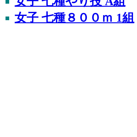
女子 七種やり投 A組
女子 七種８００ｍ 1組