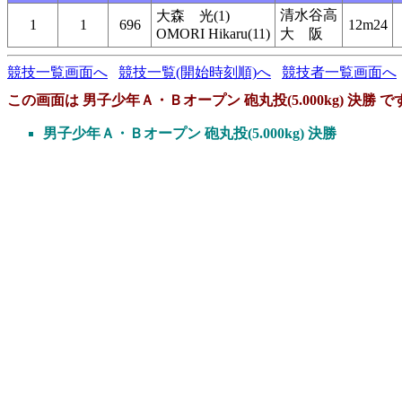
清水谷高
大森 光(1)
1
1
696
12m24
OMORI Hikaru(11)
大 阪
競技一覧画面へ
競技一覧(開始時刻順)へ
競技者一覧画面へ
この画面は 男子少年Ａ・Ｂオープン 砲丸投(5.000kg) 決勝 で
男子少年Ａ・Ｂオープン 砲丸投(5.000kg) 決勝