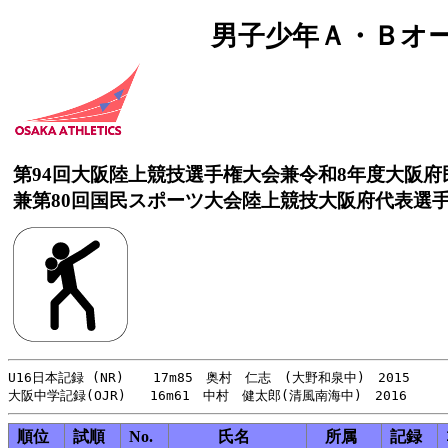
男子少年Ａ・Ｂオープン
第94回大阪陸上競技選手権大会兼令和8年度大阪
兼第80回国民スポーツ大会陸上競技大阪府代表選
U16日本記録 (NR)　  17m85　奥村　仁志　(大野和泉中)　2015

順位
試順
No.
氏名
所属
記録