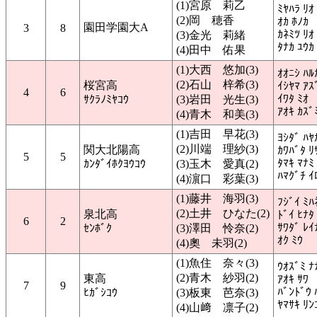
(1)宮原 莉乙
ﾐﾔﾊﾗ ﾘｵ
(2)岡 穂香
ｵｶ ﾎﾉｶ
園田学園大A
3
8
ｶﾈﾐﾂ ﾘｵ
(3)金光 莉緒
ﾀﾅｶ ﾕｳｶ
(4)田中 佑果
(1)大西 悠加(3)
ｵｵﾆｼ ﾊﾙ
(2)石山 梓希(3)
桜宮高
ｲｼﾔﾏ ｱｽ
4
6
ｲﾜﾀ ﾐｵ
ｻｸﾗﾉﾐﾔｺｳ
(3)岩田 光生(3)
ｱｵｷ ｶｽﾞ
(4)青木 和美(3)
(1)吉田 早花(3)
ﾖｼﾀﾞ ﾊﾔ
(2)川端 理紗(3)
関大北陽高
ｶﾜﾊﾞﾀ ﾘ
5
5
ﾀﾏｷ ﾏﾅﾐ
ｶﾝﾀﾞｲﾎｸﾖｳｺｳ
(3)玉木 愛真(2)
ﾊﾏｸﾞﾁ ｲ
(4)濵口 彩葉(3)
(1)藤井 海羽(3)
ﾌｼﾞｲ ﾐﾊ
(2)土井 ひなた(2)
泉北高
ﾄﾞｲ ﾋﾅﾀ
6
2
ｻﾜﾀﾞ ﾚｲ
ｾﾝﾎﾞｸ
(3)澤田 怜奈(2)
ｵｸ ﾐｳ
(4)奧 未羽(2)
(1)魚住 奈々(3)
ｳｵｽﾞﾐ ﾅ
(2)青木 紗羽(2)
東高
ｱｵｷ ｻﾜ
7
9
ﾊﾞﾝﾄﾞｳ 
ﾋｶﾞｼｺｳ
(3)板東 芭奈(3)
ﾔﾏｻｷ ﾘﾝ
(4)山﨑 凛子(2)