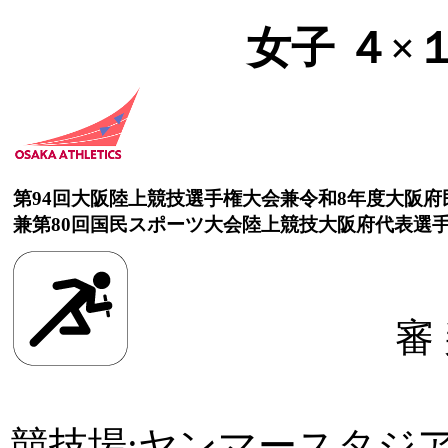
女子 ４×
第94回大阪陸上競技選手権大会兼令和8年度大阪
兼第80回国民スポーツ大会陸上競技大阪府代表選
審
競技場:ヤンマースタジ