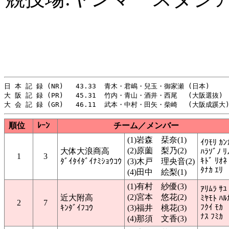
日 本 記 録 (NR)   43.33  青木・君嶋・兒玉・御家瀬 (日本)   　　 
大 阪 記 録 (PR)   45.31  竹内・青山・酒井・西尾　 (大阪選抜) 　 
順位
ﾚｰﾝ
チーム／メンバー
(1)岩森 栞奈(1)
ｲﾜﾓﾘ ｶﾝ
(2)原薗 梨乃(2)
大体大浪商高
ﾊﾗｿﾞﾉ ﾘ
1
3
ｷﾄﾞ ﾘｵﾈ
ﾀﾞｲﾀｲﾀﾞｲﾅﾐｼｮｳｺｳ
(3)木戸 理央音(2)
ﾀﾅｶ ｴﾘ
(4)田中 絵梨(1)
(1)有村 紗優(3)
ｱﾘﾑﾗ ｻﾕ
(2)宮本 悠花(2)
近大附高
ﾐﾔﾓﾄ ﾊﾙ
2
7
ﾌｸｲ ﾓｶ
ｷﾝﾀﾞｲﾌｺｳ
(3)福井 桃花(3)
ﾅｽ ﾌﾐｶ
(4)那須 文香(3)