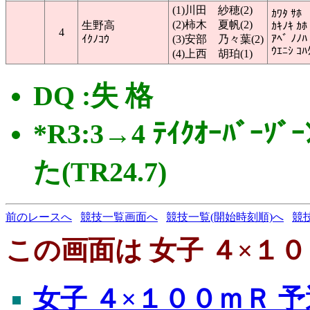
(1)川田 紗穂(2)
ｶﾜﾀ ｻﾎ
(2)柿木 夏帆(2)
生野高
ｶｷﾉｷ ｶﾎ
4
ｱﾍﾞ ﾉﾉﾊ
ｲｸﾉｺｳ
(3)安部 乃々葉(2)
ｳｴﾆｼ ｺﾊ
(4)上西 胡珀(1)
DQ :失 格
*R3:3→4 ﾃｲｸｵｰﾊﾞ
た(TR24.7)
前のレースへ
競技一覧画面へ
競技一覧(開始時刻順)へ
競
この画面は 女子 ４×１０
女子 ４×１００ｍＲ 予