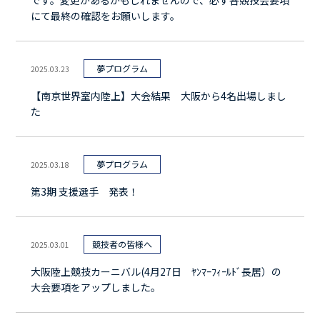
です。変更があるかもしれませんので、必ず各競技会要項
にて最終の確認をお願いします。
夢プログラム
2025.03.23
【南京世界室内陸上】大会結果 大阪から4名出場しまし
た
夢プログラム
2025.03.18
第3期 支援選手 発表！
競技者の皆様へ
2025.03.01
大阪陸上競技カーニバル(4月27日 ﾔﾝﾏｰﾌｨｰﾙﾄﾞ長居）の
大会要項をアップしました。