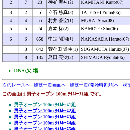
神谷 海斗(2)
2
7
23
KAMITANI Kaito(07)
3
2
5
立石 悠真(3)
TATEISHI Yuma(06)
4
4
55
村井 蒼空(1)
MURAI Sora(08)
5
5
24
嘉本 柊(2)
KAMOTO Shu(06)
中定 陽翔(1)
6
6
658
NAKASADA Haruto(07)
3
642
菅牟田 遙生(1)
SUGAMUTA Haruki(07)
8
135
島田 亮汰(2)
SHIMADA Ryouta(06)
DNS:欠 場
次のレースへ
競技一覧画面へ
競技一覧(開始時刻順)へ
競
この画面は 男子オープン 100m ﾀｲﾑﾚｰｽ1組 です。
男子オープン 100m ﾀｲﾑﾚｰｽ1組
男子オープン 100m ﾀｲﾑﾚｰｽ2組
男子オープン 100m ﾀｲﾑﾚｰｽ3組
男子オープン 100m ﾀｲﾑﾚｰｽ4組
男子オープン 100m ﾀｲﾑﾚｰｽ5組