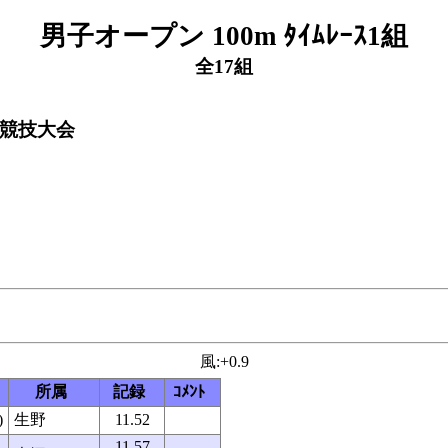
男子オープン 100m ﾀｲﾑﾚｰｽ1組
全17組
上競技大会
風:+0.9
所属
記録
ｺﾒﾝﾄ
)
生野
11.52
11.57