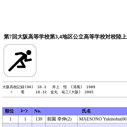
第7回大阪高等学校第3,4地区公立高等学校対校陸
大阪高校記録(OH)　10.3 　井上　悟　(清風)　1989

順位
ﾚｰﾝ
No.
氏名
1
1
139
前園 幸伸(2)
MAESONO Yukinobu(06