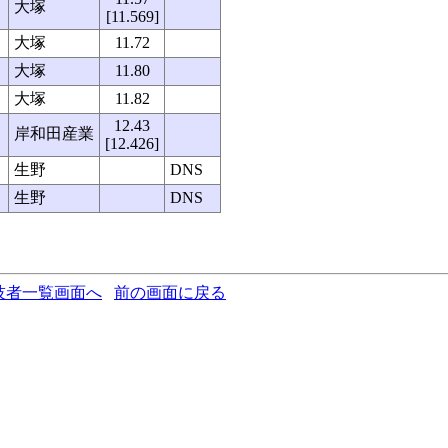
大塚
[11.569]
大塚
11.72
大塚
11.80
大塚
11.82
12.43
岸和田産業
[12.426]
生野
DNS
生野
DNS
技者一覧画面へ
前の画面に戻る