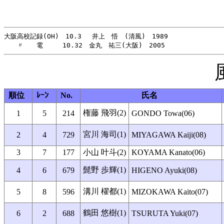
大阪高校記録(OH)　10.3 　井上　悟　(清風)　1989

順位
ﾚｰﾝ
No.
氏名
権藤 飛羽(2)
1
5
214
GONDO Towa(06)
宮川 海司(1)
2
4
729
MIYAGAWA Kaiji(08)
3
7
177
小山 叶斗(2)
KOYAMA Kanato(06)
髭野 歩輝(1)
4
6
679
HIGENO Ayuki(08)
溝川 櫂都(1)
5
8
596
MIZOKAWA Kaito(07)
鶴田 悠樹(1)
6
2
688
TSURUTA Yuki(07)