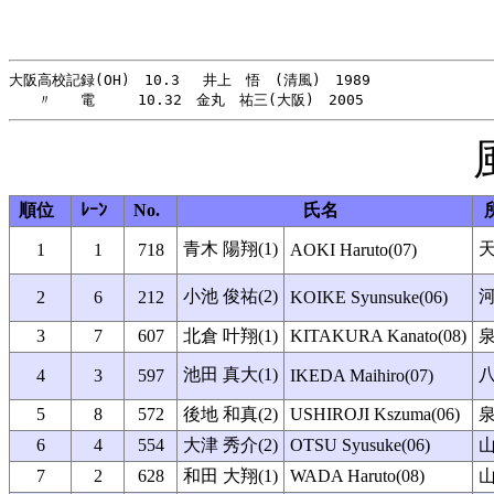
大阪高校記録(OH)　10.3 　井上　悟　(清風)　1989

順位
ﾚｰﾝ
No.
氏名
青木 陽翔(1)
1
1
718
AOKI Haruto(07)
小池 俊祐(2)
2
6
212
KOIKE Syunsuke(06)
3
7
607
北倉 叶翔(1)
KITAKURA Kanato(08)
池田 真大(1)
4
3
597
IKEDA Maihiro(07)
5
8
572
後地 和真(2)
USHIROJI Kszuma(06)
6
4
554
大津 秀介(2)
OTSU Syusuke(06)
7
2
628
和田 大翔(1)
WADA Haruto(08)