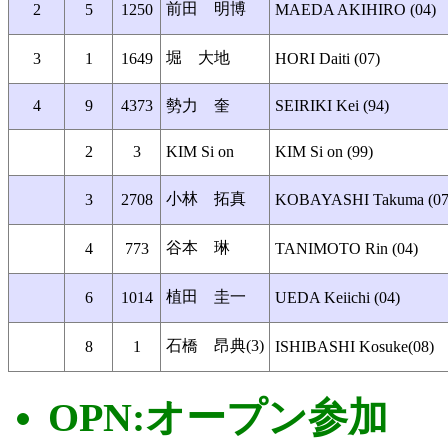
前田 明博
2
5
1250
MAEDA AKIHIRO (04)
堀 大地
3
1
1649
HORI Daiti (07)
4
9
4373
勢力 奎
SEIRIKI Kei (94)
2
3
KIM Si on
KIM Si on (99)
小林 拓真
3
2708
KOBAYASHI Takuma (07
谷本 琳
4
773
TANIMOTO Rin (04)
植田 圭一
6
1014
UEDA Keiichi (04)
石橋 昂典(3)
8
1
ISHIBASHI Kosuke(08)
OPN:オープン参加