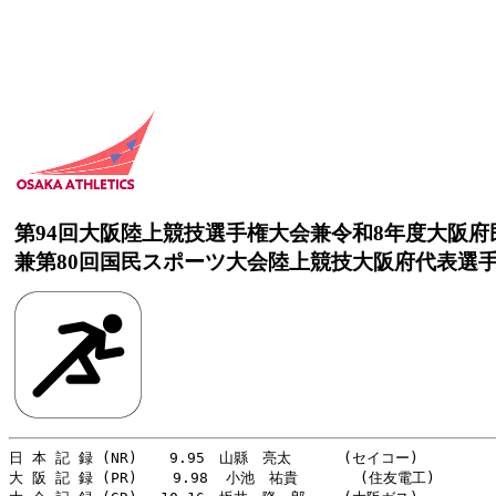
第94回大阪陸上競技選手権大会兼令和8年度大阪
兼第80回国民スポーツ大会陸上競技大阪府代表選
日 本 記 録 (NR)　  9.95　山縣　亮太　　　 (セイコー)　         
大 阪 記 録 (PR)    9.98  小池　祐貴       (住友電工)        