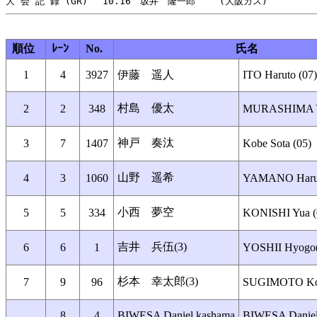
順位
ﾚｰﾝ
No.
氏名
1
4
3927
伊藤 遥人
ITO Haruto (07)
村島 優太
2
2
348
MURASHIMA Yu
神戸 奏汰
3
7
1407
Kobe Sota (05)
山野 遥希
4
3
1060
YAMANO Haruk
小西 夢空
5
5
334
KONISHI Yua (
吉井 兵伍(3)
6
6
1
YOSHII Hyogo(
杉本 幸太郎(3)
7
9
96
SUGIMOTO Kot
8
4
BIWESA Daniel kashama
BIWESA Daniel