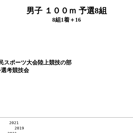
男子 １００ｍ 予選8組
8組1着＋16
府民スポーツ大会陸上競技の部
手選考競技会
  2021

     2019
