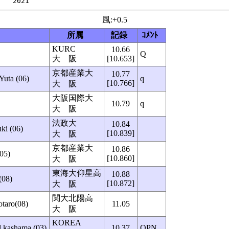
風:+0.5
所属
記録
ｺﾒﾝﾄ
KURC
10.66
Q
大 阪
[10.653]
京都産業大
10.77
ta (06)
q
[10.766]
大 阪
大阪国際大
10.79
q
大 阪
法政大
10.84
i (06)
[10.839]
大 阪
京都産業大
10.86
05)
[10.860]
大 阪
東海大仰星高
10.88
08)
[10.872]
大 阪
関大北陽高
aro(08)
11.05
大 阪
KOREA
 kashama (03)
10.37
OPN