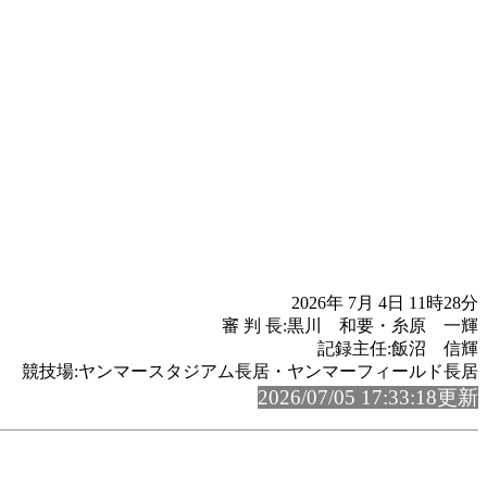
2026年 7月 4日 11時28分
審 判 長:黒川 和要・糸原 一輝
記録主任:飯沼 信輝
競技場:ヤンマースタジアム長居・ヤンマーフィールド長居
2026/07/05 17:33:18更新