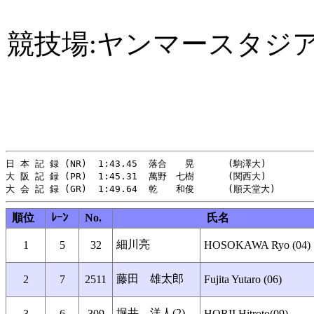
競技場:ヤンマースタジ
日 本 記 録 (NR)  1:43.45  落合　　晃      (駒澤大)    　   
大 阪 記 録 (PR)  1:45.31  萬野　七樹      (関西大)　　       
順位
ﾚｰﾝ
No.
氏名
細川亮
1
5
32
HOSOKAWA Ryo (04)
藤田 雄太郎
2
7
2511
Fujita Yutaro (06)
堀井 洋人(2)
3
6
309
HORII Hitroto(09)