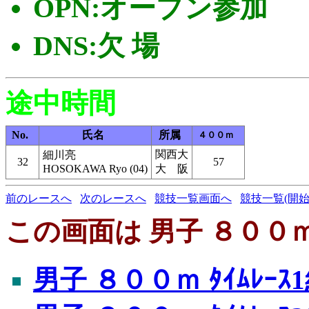
OPN:オープン参加
DNS:欠 場
途中時間
No.
氏名
所属
４００ｍ
関西大
細川亮
32
57
HOSOKAWA Ryo (04)
大 阪
前のレースへ
次のレースへ
競技一覧画面へ
競技一覧(開始
この画面は 男子 ８００ｍ 
男子 ８００ｍ ﾀｲﾑﾚｰｽ