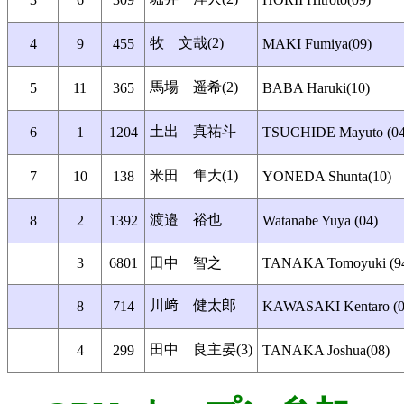
牧 文哉(2)
4
9
455
MAKI Fumiya(09)
馬場 遥希(2)
5
11
365
BABA Haruki(10)
土出 真祐斗
6
1
1204
TSUCHIDE Mayuto (04
米田 隼大(1)
7
10
138
YONEDA Shunta(10)
渡邉 裕也
8
2
1392
Watanabe Yuya (04)
3
6801
田中 智之
TANAKA Tomoyuki (9
川﨑 健太郎
8
714
KAWASAKI Kentaro (0
田中 良主晏(3)
4
299
TANAKA Joshua(08)